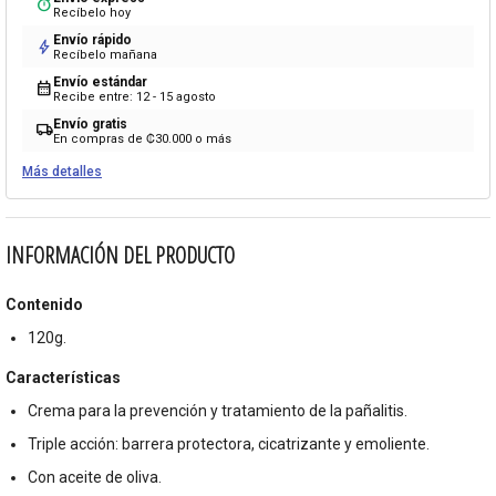
timer
Recíbelo hoy
Envío rápido
bolt
Recíbelo mañana
Envío estándar
calendar_month
Recibe entre: 12 - 15 agosto
Envío gratis
local_shipping
En compras de ₡30.000 o más
Más detalles
INFORMACIÓN DEL PRODUCTO
Contenido
120g.
Características
Crema para la prevención y tratamiento de la pañalitis.
Triple acción: barrera protectora, cicatrizante y emoliente.
Con aceite de oliva.