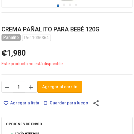
CREMA PAÑALITO PARA BEBÉ 120G
Pañalito
Ref.1036364
₡1,980
Este producto no está disponible.
remove
add
Agregar al carrito
share
Agregar a lista
Guardar para luego
favorite_border
bookmark_border
OPCIONES DE ENVÍO
Envío express