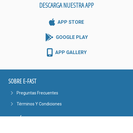
DESCARGA NUESTRA APP
APP STORE
GOOGLE PLAY
APP GALLERY
SOBRE E-FAST
navigate_next
Preguntas Frecuentes
navigate_next
Términos Y Condiciones
CONTÁCTENOS
phone
4101-6444