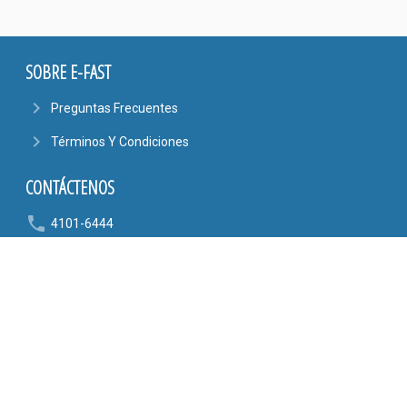
SOBRE E-FAST
navigate_next
Preguntas Frecuentes
navigate_next
Términos Y Condiciones
CONTÁCTENOS
phone
4101-6444
6090-9807
mail_outline
AYUDA@EFASTONLINE.COM
location_on
Alajuela, Costa Rica
SÍGANOS EN