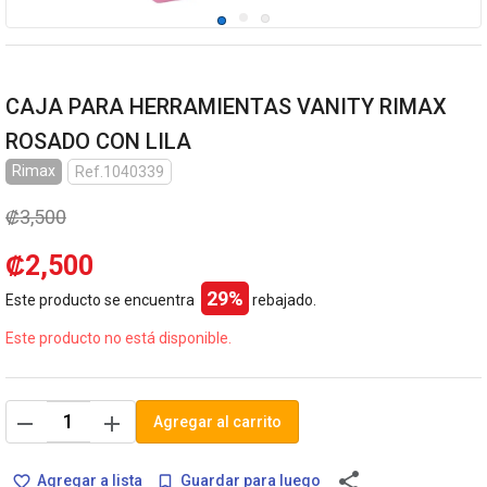
CAJA PARA HERRAMIENTAS VANITY RIMAX
ROSADO CON LILA
Rimax
Ref.1040339
₡3,500
₡2,500
29%
Este producto se encuentra
rebajado.
Este producto no está disponible.
remove
add
Agregar al carrito
share
Agregar a lista
Guardar para luego
favorite_border
bookmark_border