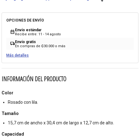
OPCIONES DE ENVÍO
Envío estándar
calendar_month
Recibe entre: 11 - 14 agosto
Envío gratis
local_shipping
En compras de ₡30.000 o más
Más detalles
INFORMACIÓN DEL PRODUCTO
Color
Rosado con lila.
Tamaño
15,7 cm de ancho x 30,4 cm de largo x 12,7 cm de alto.
Capacidad