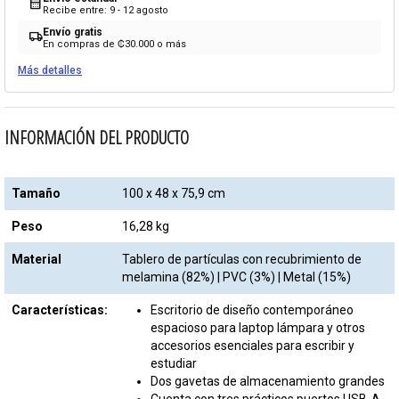
calendar_month
Recibe entre: 9 - 12 agosto
Envío gratis
local_shipping
En compras de ₡30.000 o más
Más detalles
INFORMACIÓN DEL PRODUCTO
Tamaño
100 x 48 x 75,9 cm
Peso
16,28 kg
Material
Tablero de partículas con recubrimiento de
melamina (82%) | PVC (3%) | Metal (15%)
Características:
Escritorio de diseño contemporáneo
espacioso para laptop lámpara y otros
accesorios esenciales para escribir y
estudiar
Dos gavetas de almacenamiento grandes