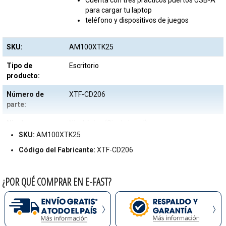
Cuenta con tres prácticos puertos USB-A
para cargar tu laptop
teléfono y dispositivos de juegos
SKU:
AM100XTK25
Tipo de
Escritorio
producto:
Número de
XTF-CD206
parte:
Nivel:
Nivel único (Single Level)
SKU:
AM100XTK25
Con cajon:
Sí
Código del Fabricante:
XTF-CD206
Modelo:
DESK SGL LVL W/DRAWE
¿POR QUÉ COMPRAR EN E-FAST?
Garantía:
1 Año
Garantia:
1 año
Marca
Xtech