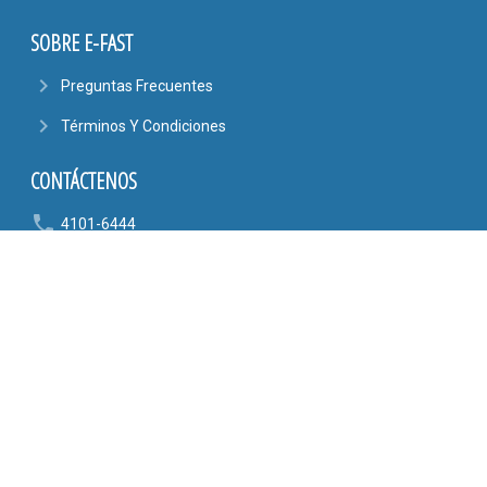
SOBRE E-FAST
navigate_next
Preguntas Frecuentes
navigate_next
Términos Y Condiciones
CONTÁCTENOS
phone
4101-6444
6090-9807
mail_outline
AYUDA@EFASTONLINE.COM
location_on
Alajuela, Costa Rica
SÍGANOS EN