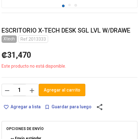
ESCRITORIO X-TECH DESK SGL LVL W/DRAWE
Xtech
Ref.2013333
₡31,470
Este producto no está disponible.
remove
add
Agregar al carrito
share
Agregar a lista
Guardar para luego
favorite_border
bookmark_border
OPCIONES DE ENVÍO
Envío estándar