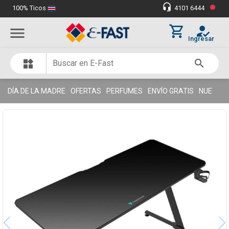
•
headset_mic
100% Ticos
4101 6444
Miles de clientes satisfechos
thumb_up
shopping_cart
how_to_reg
menu
Ingresar
search
widgets
DÍA DE LA MADRE
OFERTAS
PERFUMES
ENVÍO GRATIS
NUEVOS 