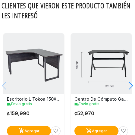
CLIENTES QUE VIERON ESTE PRODUCTO TAMBIÉN
LES INTERESÓ
Escritorio L Tokoa 150X150x75cm
Centro De Cómputo Gamer Tokoa 120Cm X 60Cm X 76Cm Negro
Envío gratis
Envío gratis
local_shipping
local_shipping
159,990
52,970
₡
₡
add_shopping_cart
add_shopping_cart
favorite_border
favorite_border
Agregar
Agregar