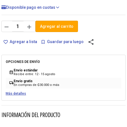
Disponible pago en cuotas
remove
add
Agregar al carrito
share
Agregar a lista
Guardar para luego
favorite_border
bookmark_border
OPCIONES DE ENVÍO
Envío estándar
calendar_month
Recibe entre: 12 - 15 agosto
Envío gratis
local_shipping
En compras de ₡30.000 o más
Más detalles
INFORMACIÓN DEL PRODUCTO