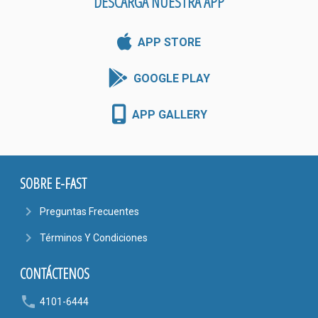
DESCARGA NUESTRA APP
APP STORE
GOOGLE PLAY
APP GALLERY
SOBRE E-FAST
navigate_next
Preguntas Frecuentes
navigate_next
Términos Y Condiciones
CONTÁCTENOS
phone
4101-6444