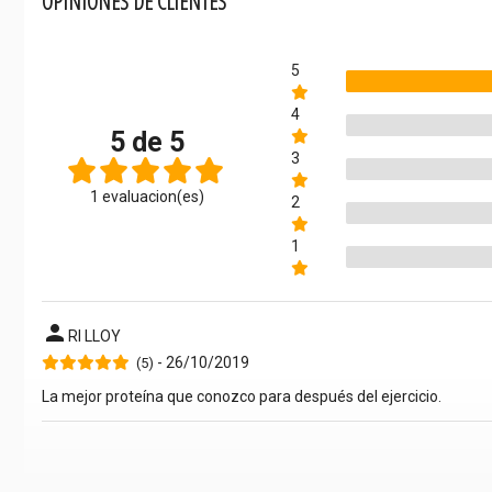
OPINIONES DE CLIENTES
5
4
5 de 5
3
1 evaluacion(es)
2
1
person
RI LLOY
- 26/10/2019
(5)
La mejor proteína que conozco para después del ejercicio.