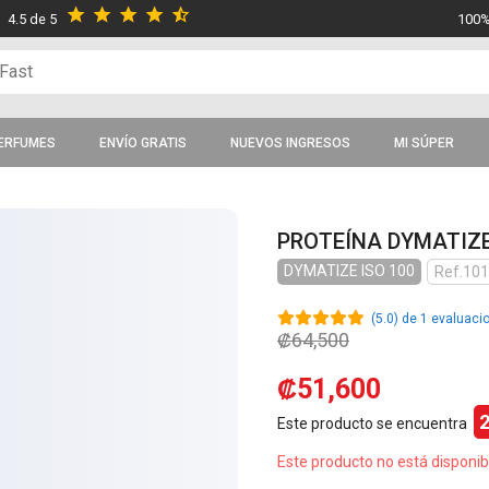
star
star
star
star
star_half
4.5 de 5
100%
ERFUMES
ENVÍO GRATIS
NUEVOS INGRESOS
MI SÚPER
PROTEÍNA DYMATIZE 
DYMATIZE ISO 100
Ref.10
(5.0) de 1 evaluaci
₡64,500
₡51,600
Este producto se encuentra
Este producto no está disponib