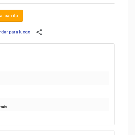
al carrito
share
dar para luego
o
 más