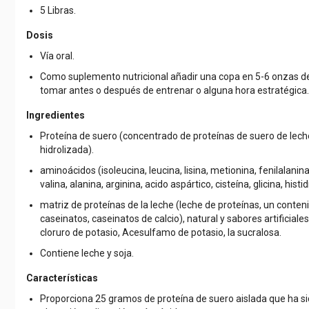
5 Libras.
Dosis
Vía oral.
Como suplemento nutricional añadir una copa en 5-6 onzas de a
tomar antes o después de entrenar o alguna hora estratégica.
Ingredientes
Proteína de suero (concentrado de proteínas de suero de leche
hidrolizada).
aminoácidos (isoleucina, leucina, lisina, metionina, fenilalanina
valina, alanina, arginina, acido aspártico, cisteína, glicina, histidi
matriz de proteínas de la leche (leche de proteínas, un conten
caseinatos, caseinatos de calcio), natural y sabores artificiale
cloruro de potasio, Acesulfamo de potasio, la sucralosa.
Contiene leche y soja.
Características
Proporciona 25 gramos de proteína de suero aislada que ha s