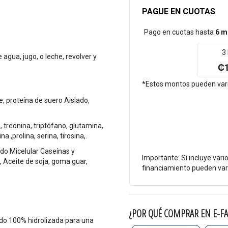
PAGUE EN CUOTAS
Pago en cuotas hasta
6 m
3
gua, jugo, o leche, revolver y
₡1
*Estos montos pueden varia
, proteína de suero Aislado,
, treonina, triptófano, glutamina,
na ,prolina, serina, tirosina,.
ido Micelular Caseínas y
Importante: Si incluye vari
s, Aceite de soja, goma guar,
financiamiento pueden vari
¿POR QUÉ COMPRAR EN E-FA
ido 100% hidrolizada para una