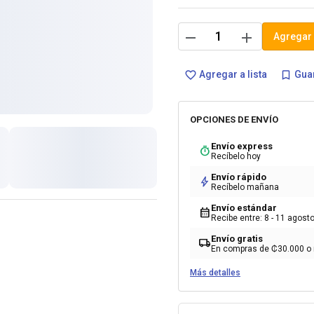
remove
add
Agregar 
Agregar a lista
Guar
favorite_border
bookmark_border
OPCIONES DE ENVÍO
Envío express
timer
Recíbelo hoy
Envío rápido
bolt
Recíbelo mañana
Envío estándar
calendar_month
Recibe entre: 8 - 11 agost
Envío gratis
local_shipping
En compras de ₡30.000 o
Más detalles