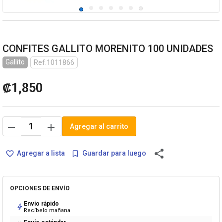
CONFITES GALLITO MORENITO 100 UNIDADES
Gallito
Ref.1011866
₡1,850
remove
add
Agregar al carrito
share
Agregar a lista
Guardar para luego
favorite_border
bookmark_border
OPCIONES DE ENVÍO
Envío rápido
bolt
Recíbelo mañana