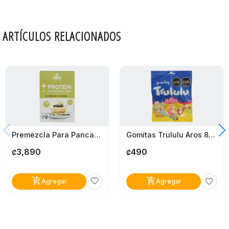
ARTÍCULOS RELACIONADOS
Premezcla Para Pancake Con Proteína 454G
Gomitas Trululu Aros 80G
3,890
490
₡
₡
add_shopping_cart
add_shopping_cart
favorite_border
favorite_border
Agregar
Agregar