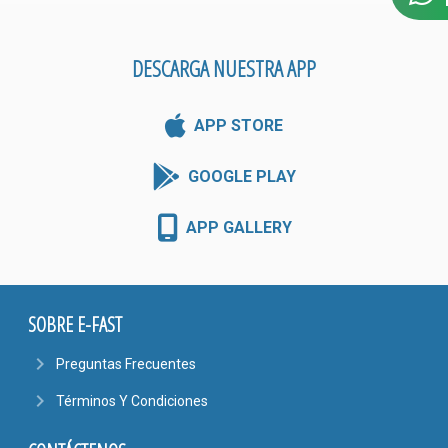
DESCARGA NUESTRA APP
APP STORE
GOOGLE PLAY
APP GALLERY
SOBRE E-FAST
navigate_next
Preguntas Frecuentes
navigate_next
Términos Y Condiciones