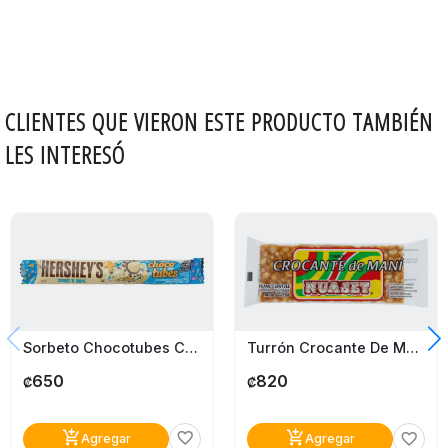
CLIENTES QUE VIERON ESTE PRODUCTO TAMBIÉN
LES INTERESÓ
Sorbeto Chocotubes Chocolate Blanco Y Galleta Hersheys 25G
Turrón Crocante De Maní Nuaset 80G
650
820
₡
₡
add_shopping_cart
add_shopping_cart
favorite_border
favorite_border
Agregar
Agregar