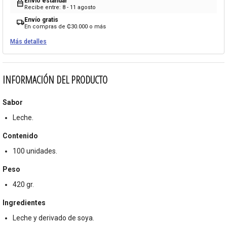
Envío estándar
calendar_month
Recibe entre: 8 - 11 agosto
Envío gratis
local_shipping
En compras de ₡30.000 o más
Más detalles
INFORMACIÓN DEL PRODUCTO
Sabor
Leche.
Contenido
100 unidades.
Peso
420 gr.
Ingredientes
Leche y derivado de soya.