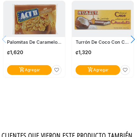
Palomitas De Caramelo Act Ii 161.4G
Turrón De Coco Con Chocolate Nuaset 100G
1,620
1,320
₡
₡
add_shopping_cart
add_shopping_cart
favorite_border
favorite_border
Agregar
Agregar
CLIENTES QUE VIERON ESTE PRODUCTO TAMBIÉN