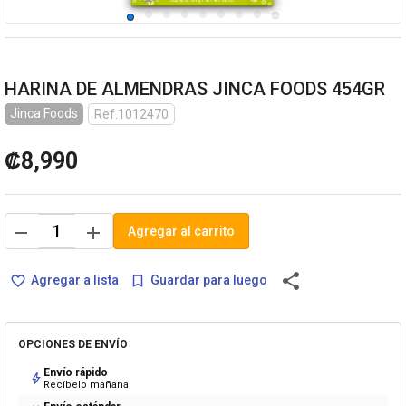
HARINA DE ALMENDRAS JINCA FOODS 454GR
Jinca Foods
Ref.1012470
₡8,990
remove
add
Agregar al carrito
share
Agregar a lista
Guardar para luego
favorite_border
bookmark_border
OPCIONES DE ENVÍO
Envío rápido
bolt
Recíbelo mañana