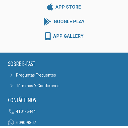
APP STORE
GOOGLE PLAY
APP GALLERY
SOBRE E-FAST
navigate_next
Preguntas Frecuentes
navigate_next
Términos Y Condiciones
CONTÁCTENOS
phone
4101-6444
6090-9807