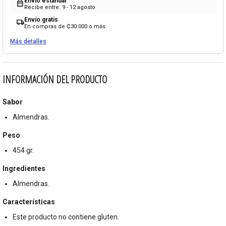
Envío estándar
calendar_month
Recibe entre: 9 - 12 agosto
Envío gratis
local_shipping
En compras de ₡30.000 o más
Más detalles
INFORMACIÓN DEL PRODUCTO
Sabor
Almendras.
Peso
454 gr.
Ingredientes
Almendras.
Características
Este producto no contiene gluten.