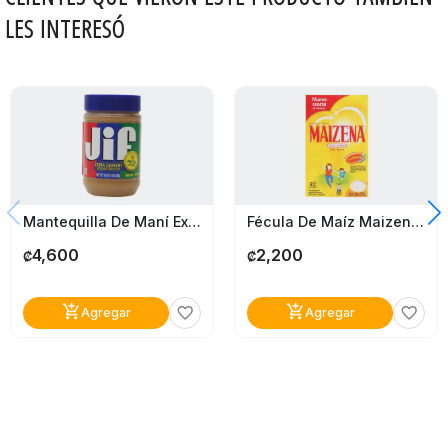
LES INTERESÓ
Mantequilla De Maní Extra Crujiente Jif 454G
Fécula De Maíz Maizena Natural 375G
4,600
2,200
₡
₡
add_shopping_cart
add_shopping_cart
favorite_border
favorite_border
Agregar
Agregar