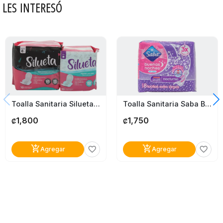
LES INTERESÓ
Toalla Sanitaria Silueta Nocturna Y Regular 2Pack
Toalla Sanitaria Saba Buenas Noches Nocturna 8Unds
1,800
1,750
₡
₡
add_shopping_cart
add_shopping_cart
favorite_border
favorite_border
Agregar
Agregar