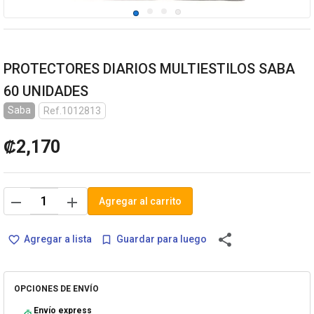
PROTECTORES DIARIOS MULTIESTILOS SABA
60 UNIDADES
Saba
Ref.1012813
₡2,170
remove
add
Agregar al carrito
share
Agregar a lista
Guardar para luego
favorite_border
bookmark_border
OPCIONES DE ENVÍO
Envío express