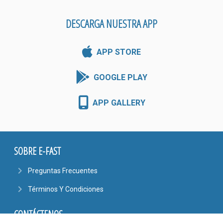
DESCARGA NUESTRA APP
APP STORE
GOOGLE PLAY
APP GALLERY
SOBRE E-FAST
navigate_next
Preguntas Frecuentes
navigate_next
Términos Y Condiciones
CONTÁCTENOS