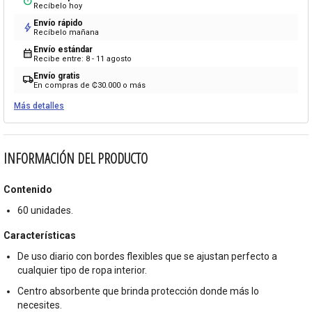
timer
Recíbelo hoy
Envío rápido
bolt
Recíbelo mañana
Envío estándar
calendar_month
Recibe entre: 8 - 11 agosto
Envío gratis
local_shipping
En compras de ₡30.000 o más
Más detalles
INFORMACIÓN DEL PRODUCTO
Contenido
60 unidades.
Características
De uso diario con bordes flexibles que se ajustan perfecto a
cualquier tipo de ropa interior.
Centro absorbente que brinda protección donde más lo
necesites.