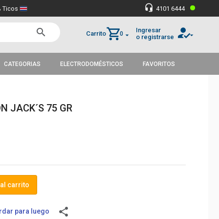
•
headset_mic
 Ticos
4101 6444
how_to_reg
shopping_cart
Ingresar
search
Carrito
0
arrow_drop_down
arrow_drop_down
o registrarse
CATEGORIAS
ELECTRODOMÉSTICOS
FAVORITOS
N JACK´S 75 GR
al carrito
share
dar para luego