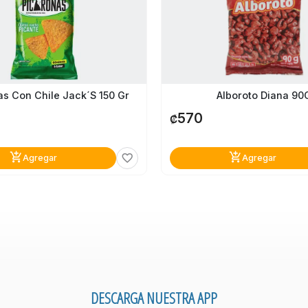
as Con Chile Jack´s 150 Gr
Alboroto Diana 90
570
₡
add_shopping_cart
add_shopping_cart
favorite_border
Agregar
Agregar
DESCARGA NUESTRA APP