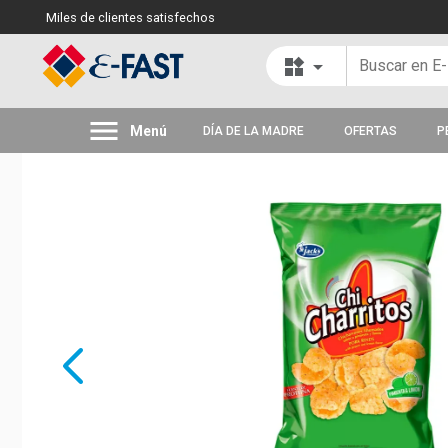
Miles de clientes satisfechos
widgets
arrow_drop_down
menu
Menú
DÍA DE LA MADRE
OFERTAS
P