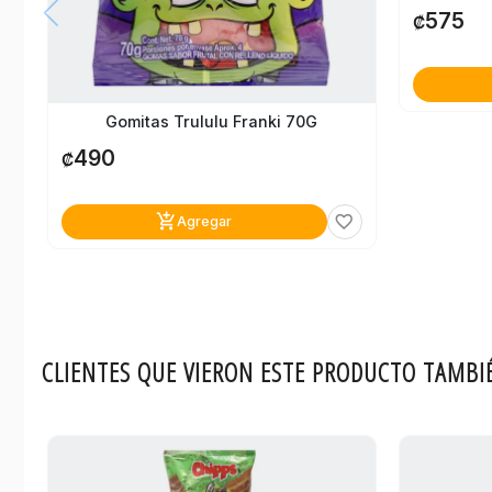
575
₡
Gomitas Trululu Franki 70G
490
₡
add_shopping_cart
favorite_border
Agregar
CLIENTES QUE VIERON ESTE PRODUCTO TAMBI