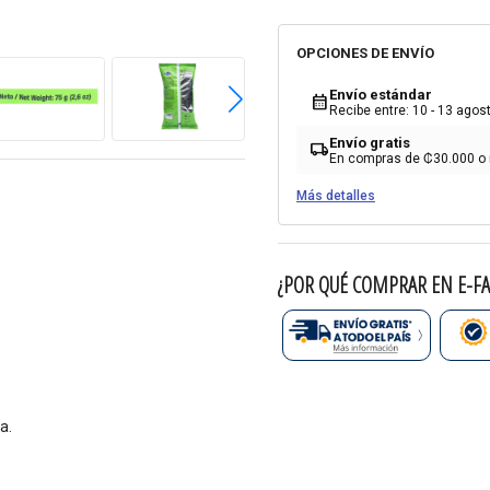
OPCIONES DE ENVÍO
Envío estándar
calendar_month
Recibe entre: 10 - 13 agos
Envío gratis
local_shipping
En compras de ₡30.000 o
Más detalles
¿POR QUÉ COMPRAR EN E-FA
a.