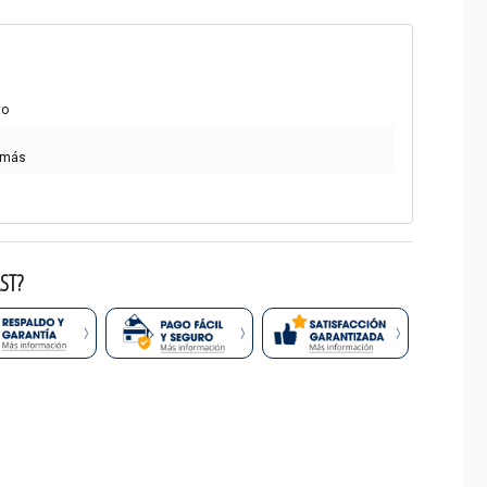
to
 más
ST?