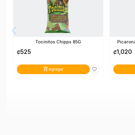
Picaron
Tocinitos Chipps 85G
1,020
525
₡
₡
add_shopping_cart
favorite_border
Agregar