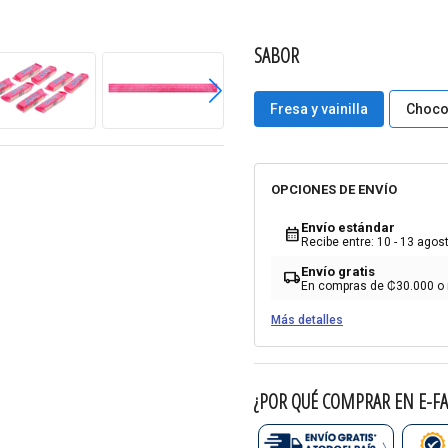
SABOR
Fresa y vainilla
Chocol
OPCIONES DE ENVÍO
Envío estándar
calendar_month
Recibe entre: 10 - 13 agos
Envío gratis
local_shipping
En compras de ₡30.000 o
Más detalles
¿POR QUÉ COMPRAR EN E-FA