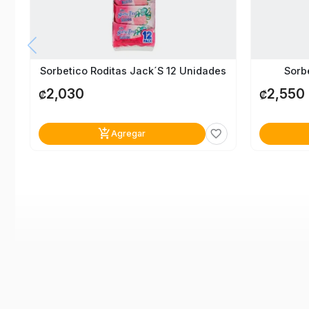
Sorbetico Roditas Jack´s 12 Unidades
Sorb
2,030
2,550
₡
₡
add_shopping_cart
favorite_border
Agregar