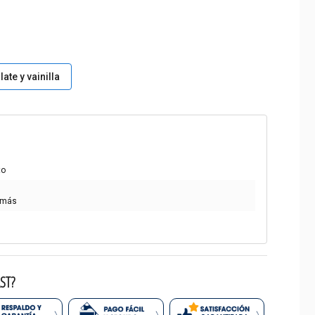
ate y vainilla
to
 más
ST?