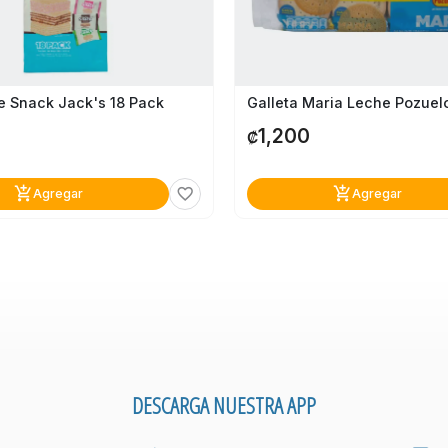
e Snack Jack's 18 Pack
1,200
₡
add_shopping_cart
add_shopping_cart
favorite_border
Agregar
Agregar
DESCARGA NUESTRA APP