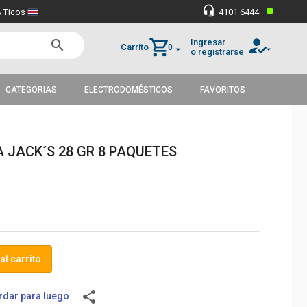
•
headset_mic
 Ticos
4101 6444
how_to_reg
shopping_cart
Ingresar
search
Carrito
0
arrow_drop_down
arrow_drop_down
o registrarse
CATEGORIAS
ELECTRODOMÉSTICOS
FAVORITOS
 JACK´S 28 GR 8 PAQUETES
al carrito
share
dar para luego