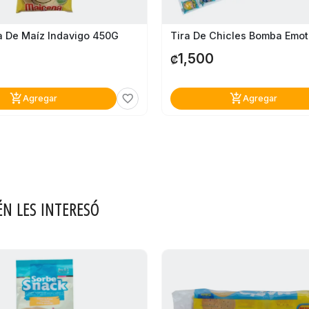
a De Maíz Indavigo 450G
1,500
₡
add_shopping_cart
add_shopping_cart
favorite_border
Agregar
Agregar
ÉN LES INTERESÓ