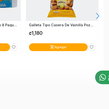
Galleta Maria Leche Pozuelo 8 Paquetes
Galleta Tipo Casera De Vainilla Pozuelo 300G
1,180
₡
add_shopping_cart
favorite_border
favorite_border
Agregar