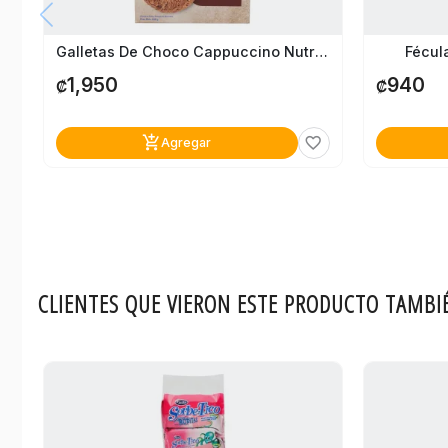
Galletas De Choco Cappuccino Nutri Snacks 192G
Fécul
1,950
940
₡
₡
add_shopping_cart
favorite_border
Agregar
CLIENTES QUE VIERON ESTE PRODUCTO TAMBI