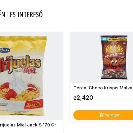
ÉN LES INTERESÓ
2,420
₡
add_shopping_cart
Agregar
rijuelas Miel Jack´s 170 Gr