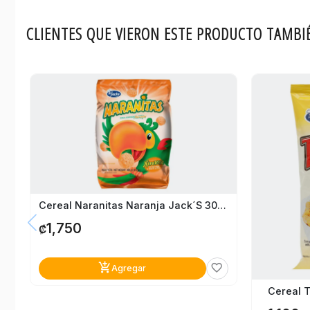
CLIENTES QUE VIERON ESTE PRODUCTO TAMBI
Cereal Naranitas Naranja Jack´s 300 Gr
1,750
₡
add_shopping_cart
favorite_border
Agregar
Cereal T