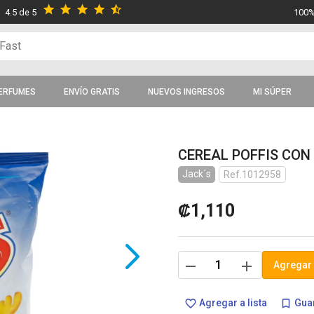
star
star
star
star
star_half
4.5 de 5
100%
ERFUMES
ENVÍO GRATIS
NUEVOS INGRESOS
MI SÚPER
CEREAL POFFIS CON 
Jack´s
Ref.1012958
₡1,110
remove
add
Agregar 
Agregar a lista
Guar
favorite_border
bookmark_border