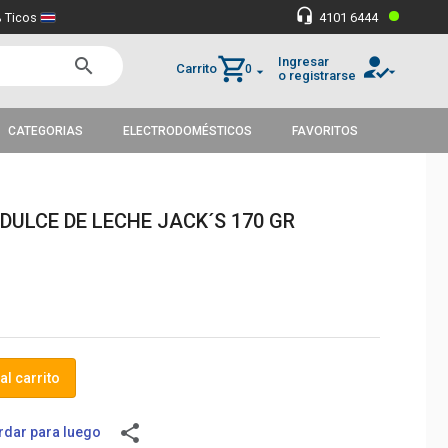
•
headset_mic
 Ticos
4101 6444
how_to_reg
shopping_cart
Ingresar
search
Carrito
0
arrow_drop_down
arrow_drop_down
o registrarse
CATEGORIAS
ELECTRODOMÉSTICOS
FAVORITOS
DULCE DE LECHE JACK´S 170 GR
al carrito
share
dar para luego