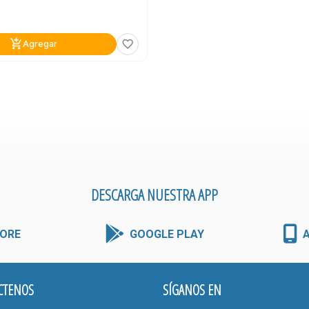
add_shopping_cart
favorite_border
Agregar
DESCARGA NUESTRA APP
ORE
GOOGLE PLAY
CTENOS
SÍGANOS EN