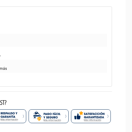
o
 más
ST?