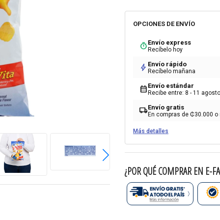
OPCIONES DE ENVÍO
Envío express
timer
Recíbelo hoy
Envío rápido
bolt
Recíbelo mañana
Envío estándar
calendar_month
Recibe entre: 8 - 11 agost
Envío gratis
local_shipping
En compras de ₡30.000 o
Más detalles
¿POR QUÉ COMPRAR EN E-FA