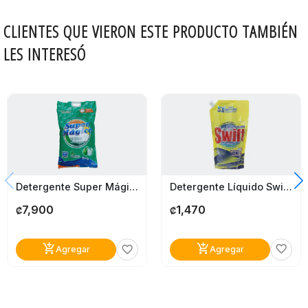
CLIENTES QUE VIERON ESTE PRODUCTO TAMBIÉN
LES INTERESÓ
Detergente Líquido Swift Bicarbonato Doy Pack 900Ml
Detergente Super Mágico Manzana Verde 8Kg
1,470
7,900
₡
₡
add_shopping_cart
add_shopping_cart
favorite_border
favorite_border
Agregar
Agregar