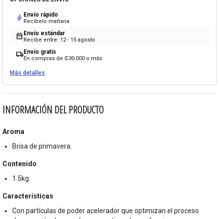
Envío rápido
bolt
Recíbelo mañana
Envío estándar
calendar_month
Recibe entre: 12 - 15 agosto
Envío gratis
local_shipping
En compras de ₡30.000 o más
Más detalles
INFORMACIÓN DEL PRODUCTO
Aroma
Brisa de primavera.
Contenido
1.5kg.
Características
Con partículas de poder acelerador que optimizan el proceso