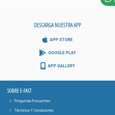
DESCARGA NUESTRA APP
APP STORE
GOOGLE PLAY
APP GALLERY
SOBRE E-FAST
navigate_next
Preguntas Frecuentes
navigate_next
Términos Y Condiciones