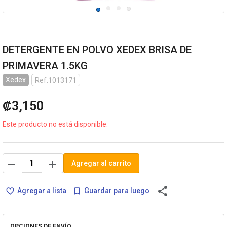
DETERGENTE EN POLVO XEDEX BRISA DE
PRIMAVERA 1.5KG
Xedex
Ref.1013171
₡3,150
Este producto no está disponible.
remove
add
Agregar al carrito
share
Agregar a lista
Guardar para luego
favorite_border
bookmark_border
OPCIONES DE ENVÍO