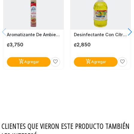
Aromatizante De Ambiente Glade 5 En 1 Frutos Rojos 400Ml
Desinfectante Con Cítrico Carbolina 1 Galón
3,750
2,850
₡
₡
add_shopping_cart
add_shopping_cart
favorite_border
favorite_border
Agregar
Agregar
CLIENTES QUE VIERON ESTE PRODUCTO TAMBIÉN