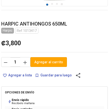
HARPIC ANTIHONGOS 650ML
Harpic
Ref.1013417
₡3,800
remove
add
Agregar al carrito
share
Agregar a lista
Guardar para luego
favorite_border
bookmark_border
OPCIONES DE ENVÍO
Envío rápido
bolt
Recíbelo mañana