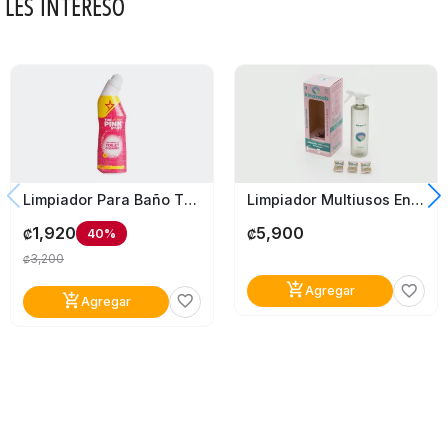
LES INTERESÓ
Limpiador Para Baño The Pink Stuff 750Ml
Limpiador Multiusos En Tableta Kleantab
1,920
5,900
40%
₡
₡
3,200
₡
add_shopping_cart
favorite_border
Agregar
add_shopping_cart
favorite_border
Agregar