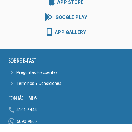
APP STORE
GOOGLE PLAY
APP GALLERY
SOBRE E-FAST
navigate_next
Preguntas Frecuentes
navigate_next
Términos Y Condiciones
CONTÁCTENOS
phone
4101-6444
6090-9807