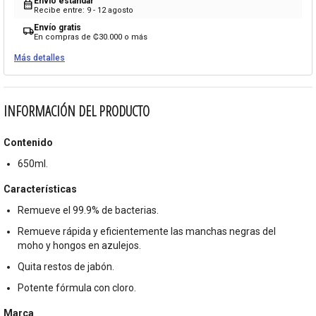
Envío estándar
calendar_month
Recibe entre: 9 - 12 agosto
Envío gratis
local_shipping
En compras de ₡30.000 o más
Más detalles
INFORMACIÓN DEL PRODUCTO
Contenido
650ml.
Características
Remueve el 99.9% de bacterias.
Remueve rápida y eficientemente las manchas negras del
moho y hongos en azulejos.
Quita restos de jabón.
Potente fórmula con cloro.
Marca