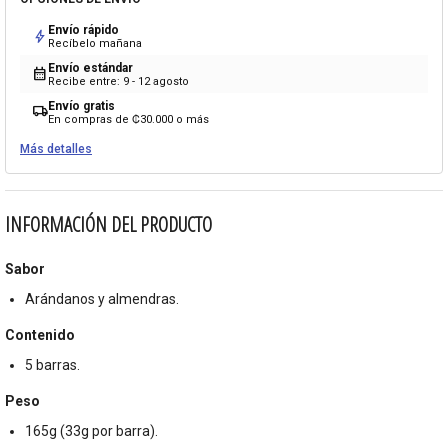
Envío rápido
bolt
Recíbelo mañana
Envío estándar
calendar_month
Recibe entre: 9 - 12 agosto
Envío gratis
local_shipping
En compras de ₡30.000 o más
Más detalles
INFORMACIÓN DEL PRODUCTO
Sabor
Arándanos y almendras.
Contenido
5 barras.
Peso
165g (33g por barra).