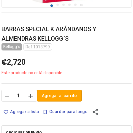
BARRAS SPECIAL K ARÁNDANOS Y
ALMENDRAS KELLOGG´S
Kellogg´s
Ref.1013799
₡2,720
Este producto no está disponible.
remove
add
Agregar al carrito
share
Agregar a lista
Guardar para luego
favorite_border
bookmark_border
OPCIONES DE ENVÍO