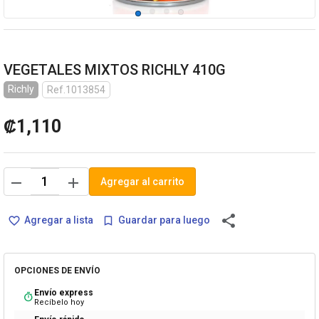
VEGETALES MIXTOS RICHLY 410G
Richly
Ref.1013854
₡1,110
remove
add
Agregar al carrito
share
Agregar a lista
Guardar para luego
favorite_border
bookmark_border
OPCIONES DE ENVÍO
Envío express
timer
Recíbelo hoy