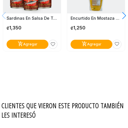
Encurtido En Mostaza Del Chef 500G
Sardinas En Salsa De Tomate Calvo 3 Pack
1,250
1,350
₡
₡
add_shopping_cart
add_shopping_cart
favorite_border
favorite_border
Agregar
Agregar
CLIENTES QUE VIERON ESTE PRODUCTO TAMBIÉN
LES INTERESÓ