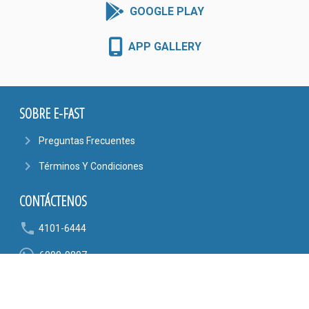
GOOGLE PLAY
APP GALLERY
SOBRE E-FAST
navigate_next
Preguntas Frecuentes
navigate_next
Términos Y Condiciones
CONTÁCTENOS
phone
4101-6444
6090-9807
mail_outline
AYUDA@EFASTONLINE.COM
location_on
Alajuela, Costa Rica