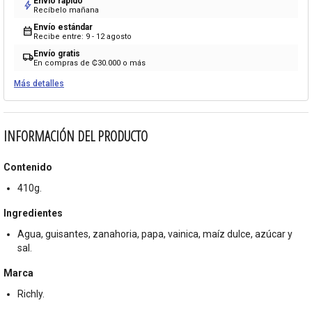
Envío rápido
bolt
Recíbelo mañana
Envío estándar
calendar_month
Recibe entre: 9 - 12 agosto
Envío gratis
local_shipping
En compras de ₡30.000 o más
Más detalles
INFORMACIÓN DEL PRODUCTO
Contenido
410g.
Ingredientes
Agua, guisantes, zanahoria, papa, vainica, maíz dulce, azúcar y
sal.
Marca
Richly.