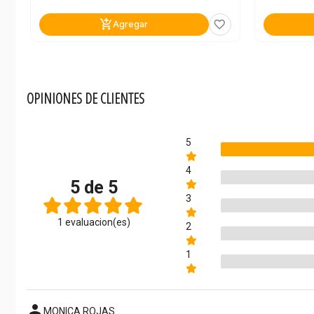
add_shopping_cart
favorite_border
Agregar
OPINIONES DE CLIENTES
5
4
5 de 5
3
1 evaluacion(es)
2
1
person
MONICA ROJAS