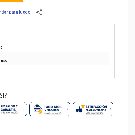
share
dar para luego
to
 más
ST?