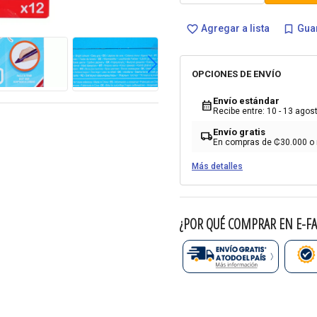
Agregar a lista
Guar
favorite_border
bookmark_border
OPCIONES DE ENVÍO
Envío estándar
calendar_month
Recibe entre: 10 - 13 agos
Envío gratis
local_shipping
En compras de ₡30.000 o
Más detalles
¿POR QUÉ COMPRAR EN E-FA