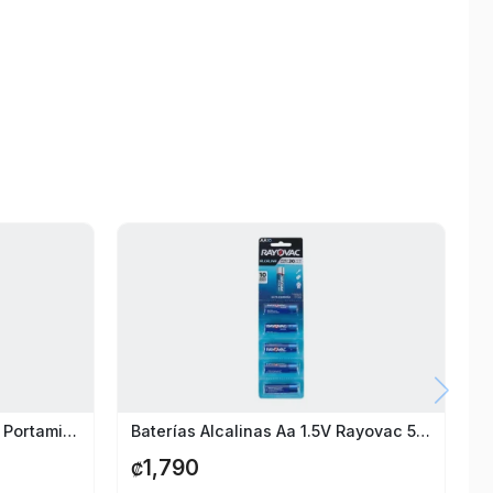
Lapicero 2 Tintas Con Lápiz Portaminas 0.5 Faber Castell
Baterías Alcalinas Aa 1.5V Rayovac 5 Pack
1,790
₡