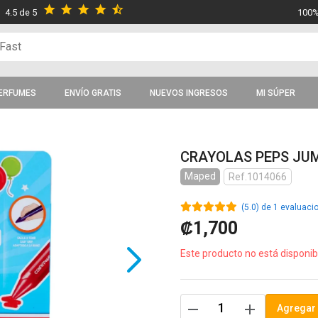
star
star
star
star
star_half
4.5 de 5
100%
ERFUMES
ENVÍO GRATIS
NUEVOS INGRESOS
MI SÚPER
CRAYOLAS PEPS JU
Maped
Ref.1014066
(5.0) de 1 evaluaci
₡1,700
Este producto no está disponib
remove
add
Agregar 