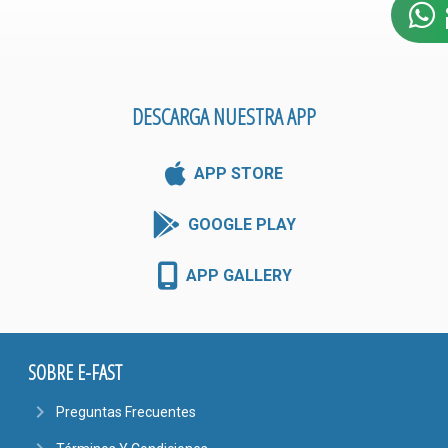
DESCARGA NUESTRA APP
APP STORE
GOOGLE PLAY
APP GALLERY
SOBRE E-FAST
navigate_next
Preguntas Frecuentes