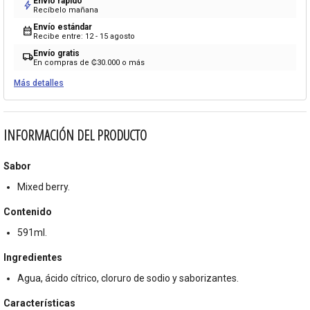
Envío rápido
bolt
Recíbelo mañana
Envío estándar
calendar_month
Recibe entre: 12 - 15 agosto
Envío gratis
local_shipping
En compras de ₡30.000 o más
Más detalles
INFORMACIÓN DEL PRODUCTO
Sabor
Mixed berry.
Contenido
591ml.
Ingredientes
Agua, ácido cítrico, cloruro de sodio y saborizantes.
Características