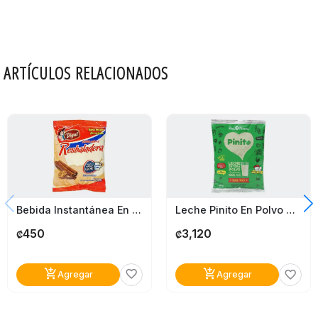
ARTÍCULOS RELACIONADOS
Bebida Instantánea En Polvo Resbaladera Vigui 175G
Leche Pinito En Polvo Dos Pinos 400G
450
3,120
₡
₡
add_shopping_cart
add_shopping_cart
favorite_border
favorite_border
Agregar
Agregar