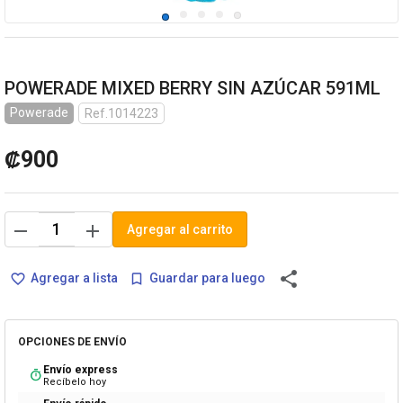
POWERADE MIXED BERRY SIN AZÚCAR 591ML
Powerade
Ref.1014223
₡900
remove
add
Agregar al carrito
share
Agregar a lista
Guardar para luego
favorite_border
bookmark_border
OPCIONES DE ENVÍO
Envío express
timer
Recíbelo hoy