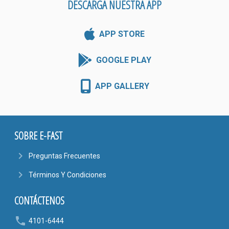
DESCARGA NUESTRA APP
APP STORE
GOOGLE PLAY
APP GALLERY
SOBRE E-FAST
navigate_next
Preguntas Frecuentes
navigate_next
Términos Y Condiciones
CONTÁCTENOS
phone
4101-6444