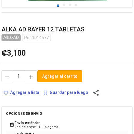
ALKA AD BAYER 12 TABLETAS
Alka-AD
Ref.1014577
₡3,100
remove
add
Agregar al carrito
share
Agregar a lista
Guardar para luego
favorite_border
bookmark_border
OPCIONES DE ENVÍO
Envío estándar
calendar_month
Recibe entre: 11 - 14 agosto