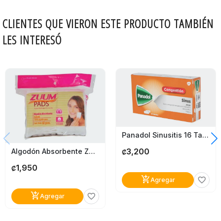
CLIENTES QUE VIERON ESTE PRODUCTO TAMBIÉN
LES INTERESÓ
Panadol Sinusitis 16 Tabletas
3,200
Algodón Absorbente Zuum Pads
₡
1,950
₡
add_shopping_cart
favorite_border
Agregar
add_shopping_cart
favorite_border
Agregar