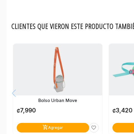
CLIENTES QUE VIERON ESTE PRODUCTO TAMBI
Bolso Urban Move
3,420
7,990
₡
₡
add_shopping_cart
favorite_border
Agregar