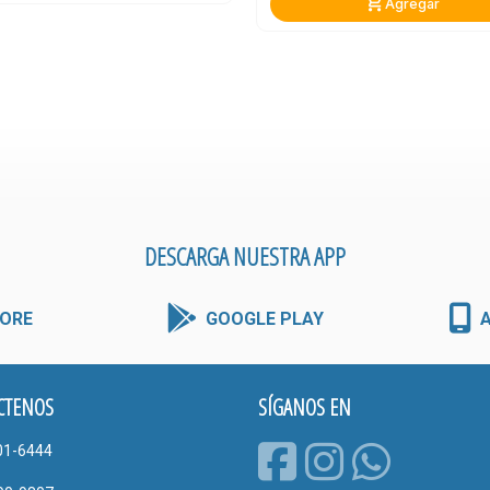
add_shopping_cart
Agregar
DESCARGA NUESTRA APP
ORE
GOOGLE PLAY
CTENOS
SÍGANOS EN
01-6444