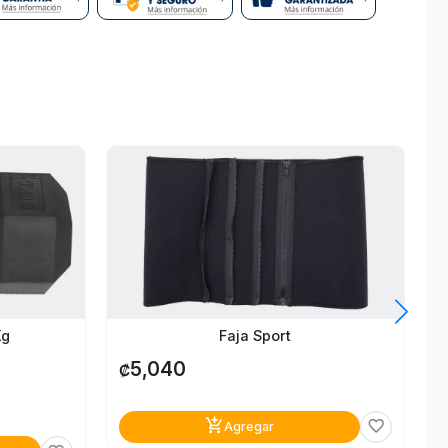
₡
Kg
Faja Sport
5,040
₡
add_shopping_cart
favorite_border
Agregar