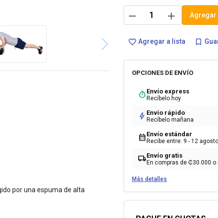
remove
add
Agregar 
Agregar a lista
Guar
favorite_border
bookmark_border
OPCIONES DE ENVÍO
Envío express
timer
Recíbelo hoy
Envío rápido
bolt
Recíbelo mañana
Envío estándar
calendar_month
Recibe entre: 9 - 12 agost
Envío gratis
local_shipping
En compras de ₡30.000 o
Más detalles
tegido por una espuma de alta