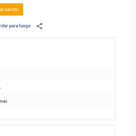
al carrito
share
dar para luego
o
 más