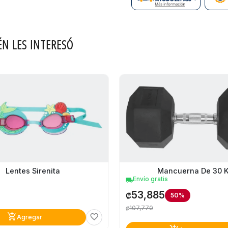
ÉN LES INTERESÓ
Lentes Sirenita
Mancuerna De 30 
Envío gratis
local_shipping
53,885
₡
50%
107,770
₡
add_shopping_cart
favorite_border
Agregar