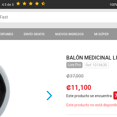
star
star
star
star
star_half
4.5 de 5
100%
ERFUMES
ENVÍO GRATIS
NUEVOS INGRESOS
MI SÚPER
BALÓN MEDICINAL L
Live Pro
Ref.1014630
₡37,000
₡11,100
Este producto se encuentra
Este producto no está disponib