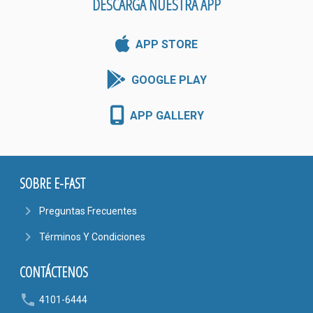
DESCARGA NUESTRA APP
APP STORE
GOOGLE PLAY
APP GALLERY
SOBRE E-FAST
navigate_next
Preguntas Frecuentes
navigate_next
Términos Y Condiciones
CONTÁCTENOS
phone
4101-6444