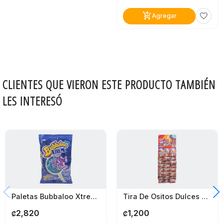
add_shopping_cart
favorite_border
Agregar
CLIENTES QUE VIERON ESTE PRODUCTO TAMBIÉN
LES INTERESÓ
Paletas Bubbaloo Xtreme Mora Azul 332G
Tira De Ositos Dulces Willy 24 Unidades
2,820
1,200
₡
₡