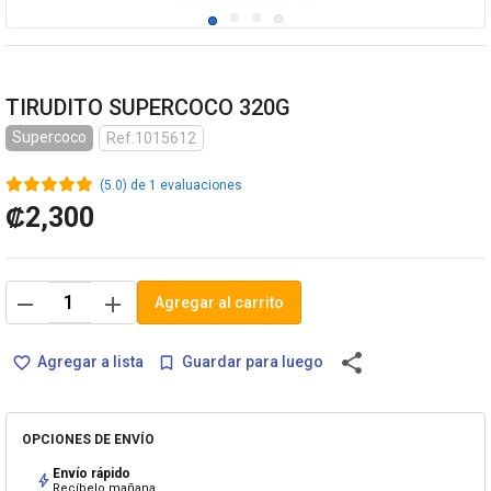
TIRUDITO SUPERCOCO 320G
Supercoco
Ref.1015612
(5.0) de 1 evaluaciones
₡2,300
remove
add
Agregar al carrito
share
Agregar a lista
Guardar para luego
favorite_border
bookmark_border
OPCIONES DE ENVÍO
Envío rápido
bolt
Recíbelo mañana