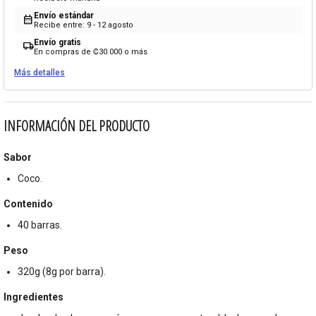
Envío estándar
calendar_month
Recibe entre: 9 - 12 agosto
Envío gratis
local_shipping
En compras de ₡30.000 o más
Más detalles
INFORMACIÓN DEL PRODUCTO
Sabor
Coco.
Contenido
40 barras.
Peso
320g (8g por barra).
Ingredientes