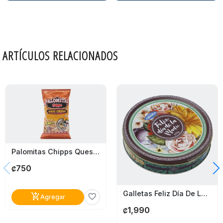
ARTÍCULOS RELACIONADOS
Palomitas Chipps Queso Cheddar 85G
750
₡
Galletas Feliz Día De La Madre Flores Café Cremica 270G
add_shopping_cart
favorite_border
Agregar
1,990
₡