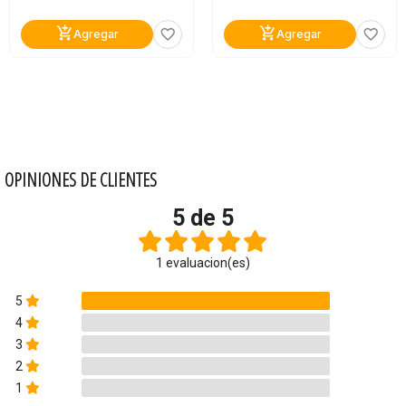
add_shopping_cart
add_shopping_cart
favorite_border
favorite_border
Agregar
Agregar
OPINIONES DE CLIENTES
5 de 5
1 evaluacion(es)
5
4
3
2
1