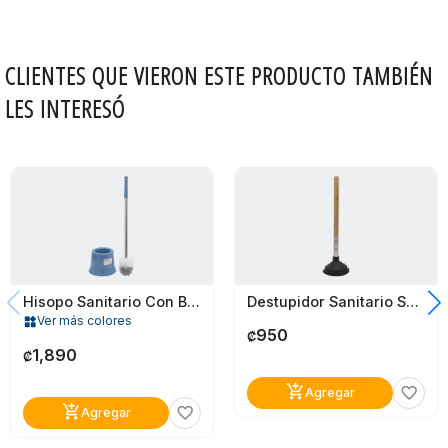
CLIENTES QUE VIERON ESTE PRODUCTO TAMBIÉN
LES INTERESÓ
Hisopo Sanitario Con Base Deluxe Santa Elena Azul
Destupidor Sanitario Santa Elena
Ver más colores
widgets
950
₡
1,890
₡
add_shopping_cart
favorite_border
Agregar
add_shopping_cart
favorite_border
Agregar