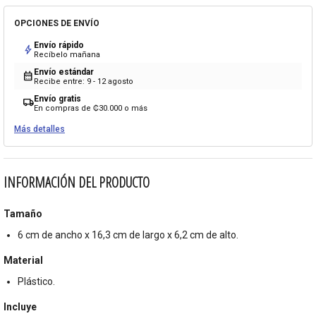
OPCIONES DE ENVÍO
Envío rápido
bolt
Recíbelo mañana
Envío estándar
calendar_month
Recibe entre: 9 - 12 agosto
Envío gratis
local_shipping
En compras de ₡30.000 o más
Más detalles
INFORMACIÓN DEL PRODUCTO
Tamaño
6 cm de ancho x 16,3 cm de largo x 6,2 cm de alto.
Material
Plástico.
Incluye