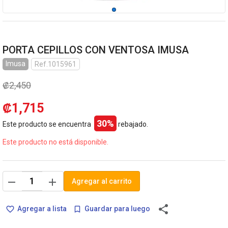
PORTA CEPILLOS CON VENTOSA IMUSA
Imusa
Ref.1015961
₡2,450
₡1,715
30%
Este producto se encuentra
rebajado.
Este producto no está disponible.
remove
add
Agregar al carrito
share
Agregar a lista
Guardar para luego
favorite_border
bookmark_border