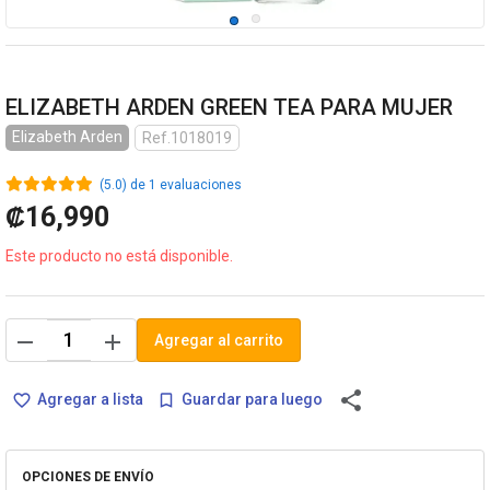
ELIZABETH ARDEN GREEN TEA PARA MUJER
Elizabeth Arden
Ref.1018019
(5.0) de 1 evaluaciones
₡16,990
Este producto no está disponible.
remove
add
Agregar al carrito
share
Agregar a lista
Guardar para luego
favorite_border
bookmark_border
OPCIONES DE ENVÍO