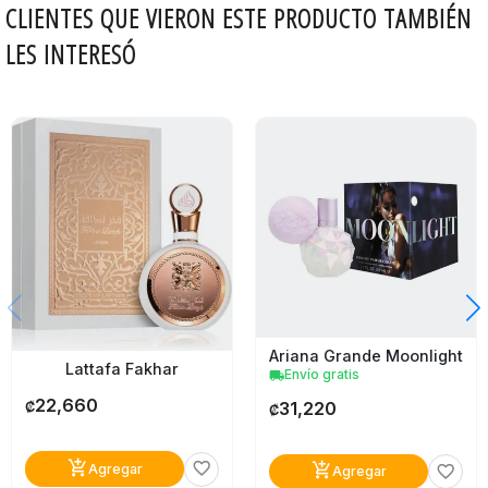
CLIENTES QUE VIERON ESTE PRODUCTO TAMBIÉN
LES INTERESÓ
Ariana Grande Moonlight
Lattafa Fakhar
Envío gratis
local_shipping
22,660
31,220
₡
₡
add_shopping_cart
favorite_border
add_shopping_cart
Agregar
favorite_border
Agregar