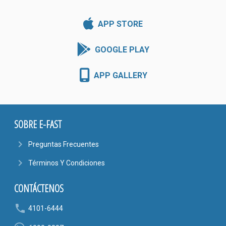
APP STORE
GOOGLE PLAY
APP GALLERY
SOBRE E-FAST
navigate_next
Preguntas Frecuentes
navigate_next
Términos Y Condiciones
CONTÁCTENOS
phone
4101-6444