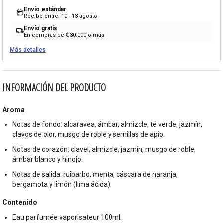
Envío estándar
calendar_month
Recibe entre: 10 - 13 agosto
Envío gratis
local_shipping
En compras de ₡30.000 o más
Más detalles
INFORMACIÓN DEL PRODUCTO
Aroma
Notas de fondo: alcaravea, ámbar, almizcle, té verde, jazmín,
clavos de olor, musgo de roble y semillas de apio.
Notas de corazón: clavel, almizcle, jazmín, musgo de roble,
ámbar blanco y hinojo.
Notas de salida: ruibarbo, menta, cáscara de naranja,
bergamota y limón (lima ácida).
Contenido
Eau parfumée vaporisateur 100ml.