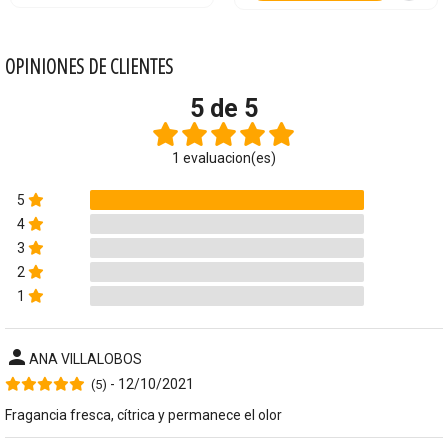
OPINIONES DE CLIENTES
5 de 5
1 evaluacion(es)
5
4
3
2
1
person
ANA VILLALOBOS
- 12/10/2021
(5)
Fragancia fresca, cítrica y permanece el olor