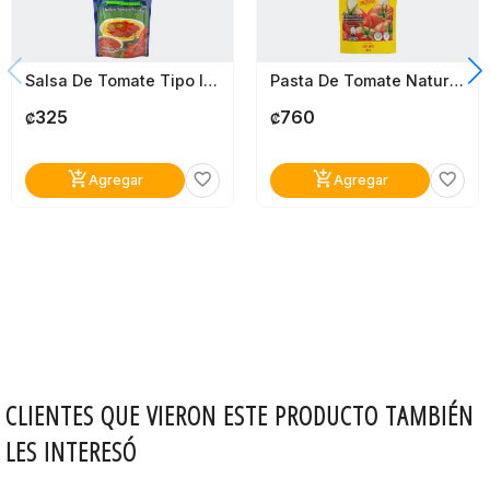
Salsa De Tomate Tipo Italiano Roma Doy Pack 106G
Pasta De Tomate Naturas 180G
325
760
₡
₡
add_shopping_cart
add_shopping_cart
favorite_border
favorite_border
Agregar
Agregar
CLIENTES QUE VIERON ESTE PRODUCTO TAMBIÉN
LES INTERESÓ