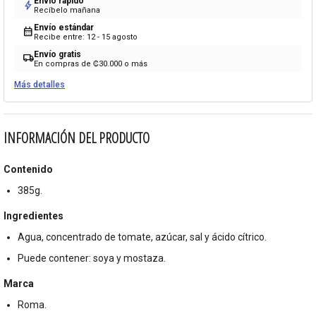
Envío rápido
bolt
Recíbelo mañana
Envío estándar
calendar_month
Recibe entre: 12 - 15 agosto
Envío gratis
local_shipping
En compras de ₡30.000 o más
Más detalles
INFORMACIÓN DEL PRODUCTO
Contenido
385g.
Ingredientes
Agua, concentrado de tomate, azúcar, sal y ácido cítrico.
Puede contener: soya y mostaza.
Marca
Roma.