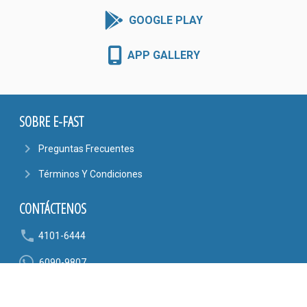
GOOGLE PLAY
APP GALLERY
SOBRE E-FAST
navigate_next
Preguntas Frecuentes
navigate_next
Términos Y Condiciones
CONTÁCTENOS
phone
4101-6444
6090-9807
mail_outline
AYUDA@EFASTONLINE.COM