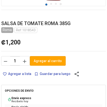
SALSA DE TOMATE ROMA 385G
Roma
Ref.1018543
₡1,200
remove
add
Agregar al carrito
share
Agregar a lista
Guardar para luego
favorite_border
bookmark_border
OPCIONES DE ENVÍO
Envío express
timer
Recíbelo hoy