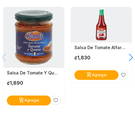
Salsa De Tomate Alfaro 685G
1,830
₡
Salsa De Tomate Y Queso Para Bruschetta Roma 180G
add_shopping_cart
favorite_border
Agregar
1,890
₡
add_shopping_cart
favorite_border
Agregar