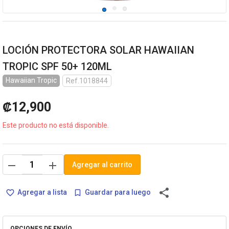
LOCIÓN PROTECTORA SOLAR HAWAIIAN
TROPIC SPF 50+ 120ML
Hawaiian Tropic
Ref.1018844
₡12,900
Este producto no está disponible.
remove
add
Agregar al carrito
share
Agregar a lista
Guardar para luego
favorite_border
bookmark_border
OPCIONES DE ENVÍO