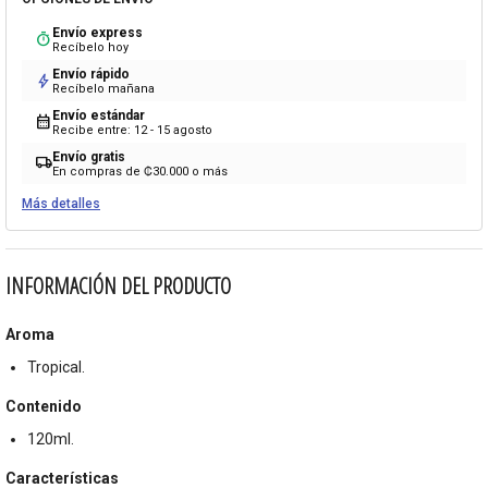
Envío express
timer
Recíbelo hoy
Envío rápido
bolt
Recíbelo mañana
Envío estándar
calendar_month
Recibe entre: 12 - 15 agosto
Envío gratis
local_shipping
En compras de ₡30.000 o más
Más detalles
INFORMACIÓN DEL PRODUCTO
Aroma
Tropical.
Contenido
120ml.
Características