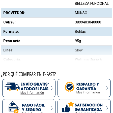
BELLEZA FUNCIONAL
PROVEEDOR:
MUNSO
CABYS:
3899403040000
Formato:
Bolitas
Peso neto:
95g
Linea:
Slow
Categoria:
Wellness Diario &
Belleza Funcional
¿POR QUÉ COMPRAR EN E-FAST?
Material:
Algodón 100%
natural
Textura:
Suave y absorbente
Uso recomendado:
Higiene personal y
cuidado facial
Hipoalergenico:
Sí