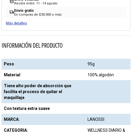
calendar_month
Recibe entre: 11 - 14 agosto
Envío gratis
local_shipping
En compras de ₡30.000 o más
Más detalles
INFORMACIÓN DEL PRODUCTO
Peso
95g
Material
100% algodón
Tiene alto poder de absorción que
facilita el proceso de quitar el
maquillaje
Con textura extra suave
MARCA:
LANOSSI
CATEGORIA:
WELLNESS DIARIO &