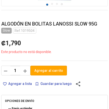
ALGODÓN EN BOLITAS LANOSSI SLOW 95G
Slow
Ref.1019504
₡1,790
Este producto no está disponible.
remove
add
Agregar al carrito
share
Agregar a lista
Guardar para luego
favorite_border
bookmark_border
OPCIONES DE ENVÍO
Envío estándar