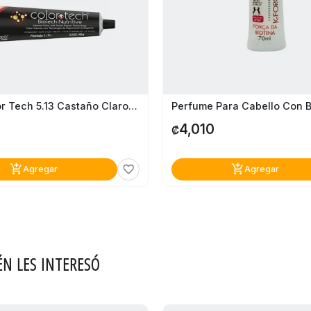
Tinte Color Tech 5.13 Castaño Claro Profundo Cenizo Dorado
4,010
₡
add_shopping_cart
add_shopping_cart
favorite_border
Agregar
Agregar
ÉN LES INTERESÓ