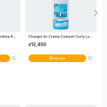
Perfume Para Cabello Con Biotina Knut
Champú En Crema Cowash Curly Love 290Ml
12,450
₡
add_shopping_cart
favorite_border
favorite_border
Agregar