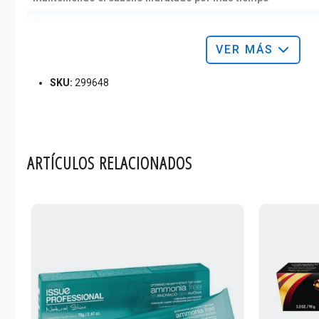
El cabello obtiene una apariencia brillante, más suave y fácil
de peinar
VER MÁS
Reduce la formación de las puntas abiertas
SKU:
299648
Libre de sulfatos, sales y parabenos
Libre de crueldad animal
Modo de uso:
ARTÍCULOS RELACIONADOS
Marca