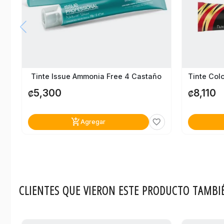
Tinte Issue Ammonia Free 4 Castaño
5,300
8,110
₡
₡
add_shopping_cart
favorite_border
Agregar
CLIENTES QUE VIERON ESTE PRODUCTO TAMBI