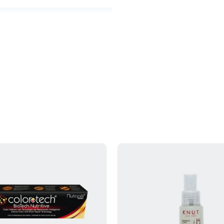
Aplicar una cantidad suficiente
en el cabello limpio y húmedo.
masajear el cuero cabelludo y
las puntas
Biciana Professional