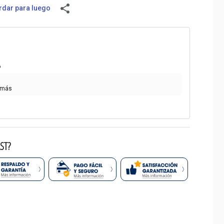
share
dar para luego
o
 más
ST?