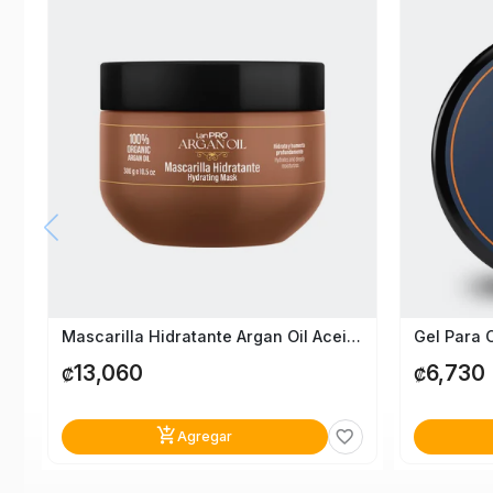
Mascarilla Hidratante Argan Oil Aceite Argán
13,060
6,730
₡
₡
add_shopping_cart
favorite_border
Agregar