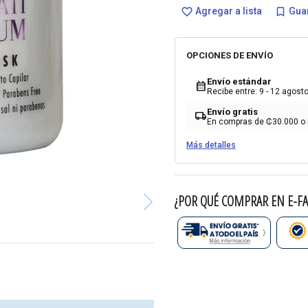
Agregar a lista
Guar
favorite_border
bookmark_border
OPCIONES DE ENVÍO
Envío estándar
calendar_month
Recibe entre: 9 - 12 agost
Envío gratis
local_shipping
En compras de ₡30.000 o
Más detalles
¿POR QUÉ COMPRAR EN E-FA