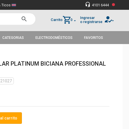
•
headset_mic
 Ticos
4101 6444
how_to_reg
shopping_cart
Ingresar
search
Carrito
0
arrow_drop_down
arrow_drop_down
o registrarse
CATEGORIAS
ELECTRODOMÉSTICOS
FAVORITOS
LAR PLATINUM BICIANA PROFESSIONAL
021027
al carrito