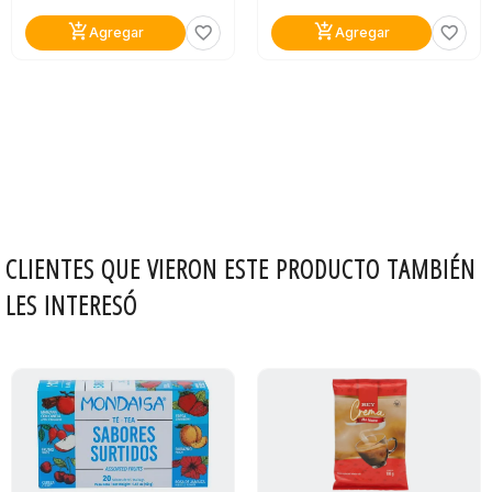
add_shopping_cart
add_shopping_cart
favorite_border
favorite_border
Agregar
Agregar
CLIENTES QUE VIERON ESTE PRODUCTO TAMBIÉN
LES INTERESÓ