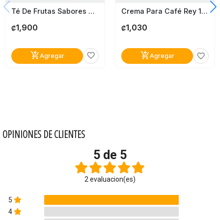
Té De Frutas Sabores Surtidos Mondaisa En Caja 20 Sobres
Crema Para Café Rey 180G
1,900
1,030
₡
₡
add_shopping_cart
add_shopping_cart
favorite_border
favorite_border
Agregar
Agregar
OPINIONES DE CLIENTES
5 de 5
2 evaluacion(es)
5
4