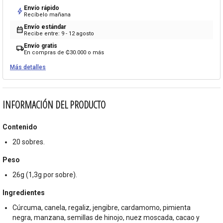
Envío rápido
bolt
Recíbelo mañana
Envío estándar
calendar_month
Recibe entre: 9 - 12 agosto
Envío gratis
local_shipping
En compras de ₡30.000 o más
Más detalles
INFORMACIÓN DEL PRODUCTO
Contenido
20 sobres.
Peso
26g (1,3g por sobre).
Ingredientes
Cúrcuma, canela, regaliz, jengibre, cardamomo, pimienta
negra, manzana, semillas de hinojo, nuez moscada, cacao y