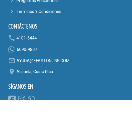
navigate_next
Preguntas Frecuentes
navigate_next
Términos Y Condiciones
CONTÁCTENOS
phone
4101-6444
6090-9807
mail_outline
AYUDA@EFASTONLINE.COM
location_on
Alajuela, Costa Rica
SÍGANOS EN