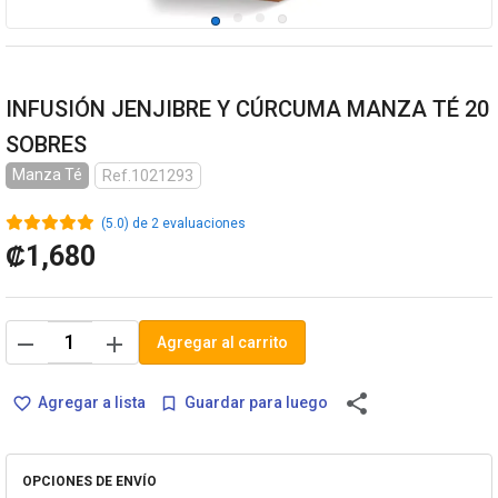
INFUSIÓN JENJIBRE Y CÚRCUMA MANZA TÉ 20
SOBRES
Manza Té
Ref.1021293
(5.0) de 2 evaluaciones
₡1,680
remove
add
Agregar al carrito
share
Agregar a lista
Guardar para luego
favorite_border
bookmark_border
OPCIONES DE ENVÍO