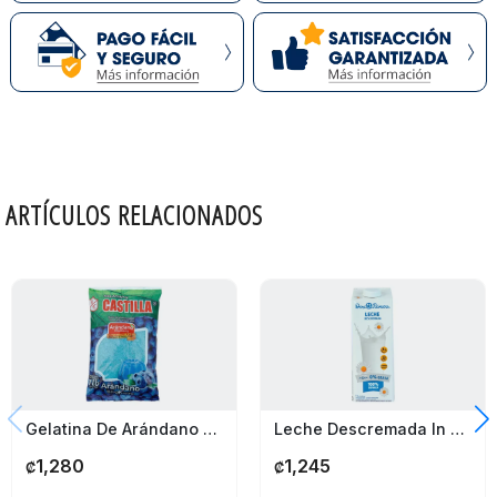
ARTÍCULOS RELACIONADOS
Gelatina De Arándano Castilla 454G
Leche Descremada In Line 0% Grasa Dos Pinos 1 Litro
1,280
1,245
₡
₡