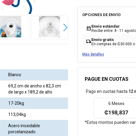
OPCIONES DE ENVÍO
Envío estándar
calendar_month
Recibe entre: 8 - 11 agost
Envío gratis
local_shipping
En compras de ₡30.000 o
Más detalles
Blanco
PAGUE EN CUOTAS
69,2 cm de ancho x 82,3 cm
Pago en cuotas hasta
12 
de largo x 189,2 de alto
17-20kg
6 Meses
₡198,837
113,04kg
*Estos montos pueden varia
Acero inoxidable
porcelanizado