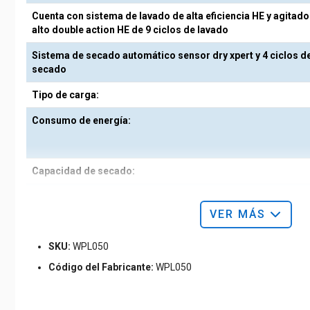
Cuenta con sistema de lavado de alta eficiencia HE y agitado
alto double action HE de 9 ciclos de lavado
Sistema de secado automático sensor dry xpert y 4 ciclos d
secado
Tipo de carga:
Consumo de energía:
Capacidad de secado:
Tipo de panel:
VER MÁS
Número de programas:
SKU:
WPL050
Con agua caliente, sensor de humedad y centrifugado
Código del Fabricante:
WPL050
Clasificación energética:
Niveles de temperatura de secado: