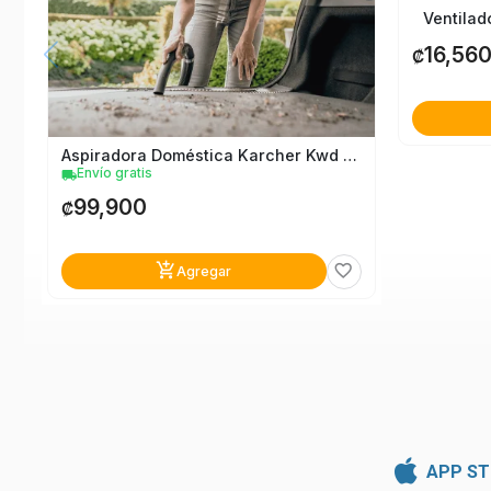
Ventilad
16,56
₡
Aspiradora Doméstica Karcher Kwd 3 V-17/6/20
Envío gratis
local_shipping
99,900
₡
add_shopping_cart
favorite_border
Agregar
APP ST