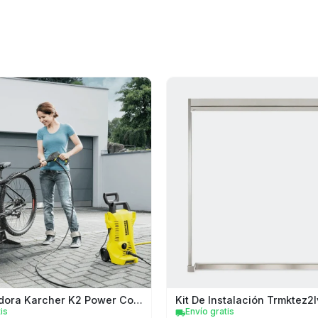
78 litros
7MWET4027HW
1 año
Whirlpool
Hidrolavadora Karcher K2 Power Control Mx
is
Envío gratis
local_shipping