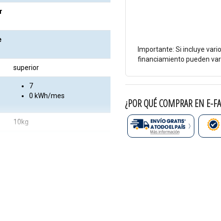
r
e
Importante: Si incluye vari
financiamiento pueden vari
superior
7
0 kWh/mes
¿POR QUÉ COMPRAR EN E-FA
10kg
manual
12
A
5