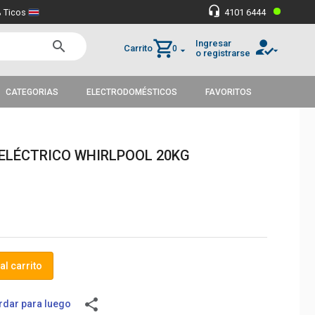
•
headset_mic
 Ticos
4101 6444
how_to_reg
shopping_cart
Ingresar
search
Carrito
0
arrow_drop_down
arrow_drop_down
o registrarse
CATEGORIAS
ELECTRODOMÉSTICOS
FAVORITOS
ELÉCTRICO WHIRLPOOL 20KG
al carrito
share
dar para luego