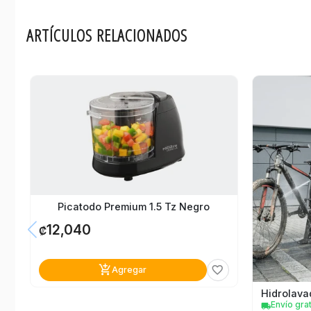
Consumo de agua por ciclo:
ARTÍCULOS RELACIONADOS
Modelo:
Garantía:
Marca
Picatodo Premium 1.5 Tz Negro
12,040
₡
add_shopping_cart
favorite_border
Agregar
Envío grat
local_shipping