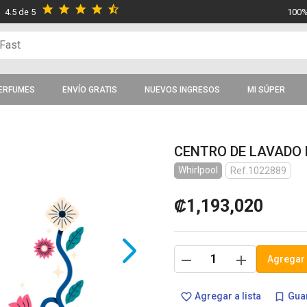
star
star
star
star
star_half
4.5 de 5
100%
ERFUMES
ENVÍO GRATIS
NUEVOS INGRESOS
MI SÚPER
CENTRO DE LAVADO 
Whirlpool
Ref.1022889
₡1,193,020
remove
add
Agregar 
Agregar a lista
Guar
favorite_border
bookmark_border