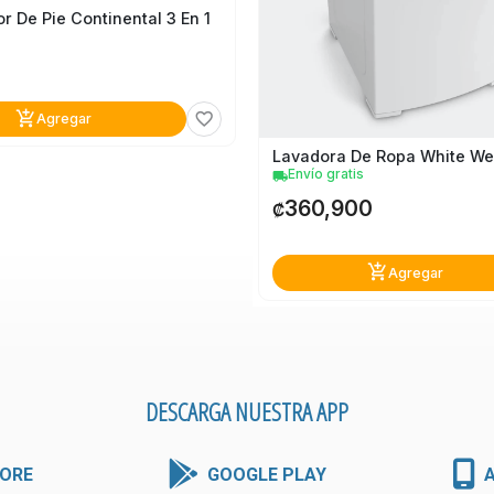
or De Pie Continental 3 En 1
0
add_shopping_cart
favorite_border
Agregar
Envío gratis
local_shipping
360,900
₡
add_shopping_cart
Agregar
DESCARGA NUESTRA APP
ORE
GOOGLE PLAY