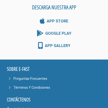
DESCARGA NUESTRA APP
APP STORE
GOOGLE PLAY
APP GALLERY
SOBRE E-FAST
navigate_next
Preguntas Frecuentes
navigate_next
Términos Y Condiciones
CONTÁCTENOS