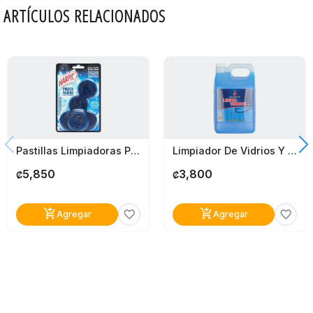
ARTÍCULOS RELACIONADOS
Pastillas Limpiadoras Para Inodoros Harpic 4 Pack + 1 Gratis
Limpiador De Vidrios Y Superficies Adarga 1 Galón (3.8L)
5,850
3,800
₡
₡
add_shopping_cart
add_shopping_cart
favorite_border
favorite_border
Agregar
Agregar