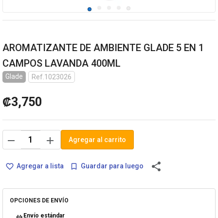
AROMATIZANTE DE AMBIENTE GLADE 5 EN 1
CAMPOS LAVANDA 400ML
Glade
Ref.1023026
₡3,750
remove
add
Agregar al carrito
share
Agregar a lista
Guardar para luego
favorite_border
bookmark_border
OPCIONES DE ENVÍO
Envío estándar