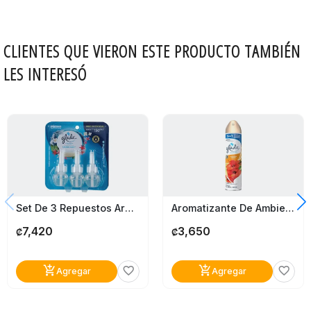
CLIENTES QUE VIERON ESTE PRODUCTO TAMBIÉN
LES INTERESÓ
Set De 3 Repuestos Aromatizantes Glade Paraíso Azul 21Ml
Aromatizante De Ambiente Glade Hawaiian Breezze
7,420
3,650
₡
₡
add_shopping_cart
add_shopping_cart
favorite_border
favorite_border
Agregar
Agregar