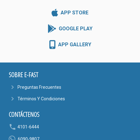
APP STORE
GOOGLE PLAY
APP GALLERY
SOBRE E-FAST
navigate_next
Preguntas Frecuentes
navigate_next
Términos Y Condiciones
CONTÁCTENOS
phone
4101-6444
6090-9807