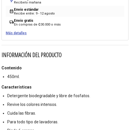
bolt
Recíbelo mañana
Envío estándar
calendar_month
Recibe entre: 9 - 12 agosto
Envío gratis
local_shipping
En compras de ₡30.000 o más
Más detalles
INFORMACIÓN DEL PRODUCTO
Contenido
450ml.
Características
Detergente biodegradable y libre de fosfatos.
Revive los colores intensos.
Cuida las fibras.
Para todo tipo de lavadoras.