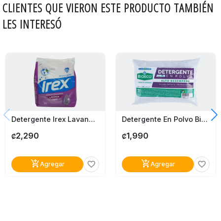
CLIENTES QUE VIERON ESTE PRODUCTO TAMBIÉN
LES INTERESÓ
Detergente Irex Lavanda 1.5Kg
Detergente En Polvo Bioeco 1Kg
2,290
1,990
₡
₡
add_shopping_cart
add_shopping_cart
favorite_border
favorite_border
Agregar
Agregar