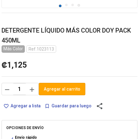
DETERGENTE LÍQUIDO MÁS COLOR DOY PACK
450ML
Más Color
Ref.1023113
₡1,125
remove
add
Agregar al carrito
share
Agregar a lista
Guardar para luego
favorite_border
bookmark_border
OPCIONES DE ENVÍO
Envío rápido