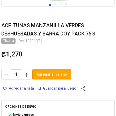
ACEITUNAS MANZANILLA VERDES
DESHUESADAS Y BARRA DOY PACK 75G
Ybarra
Ref.1023137
₡1,270
remove
add
Agregar al carrito
share
Agregar a lista
Guardar para luego
favorite_border
bookmark_border
OPCIONES DE ENVÍO
Envío express