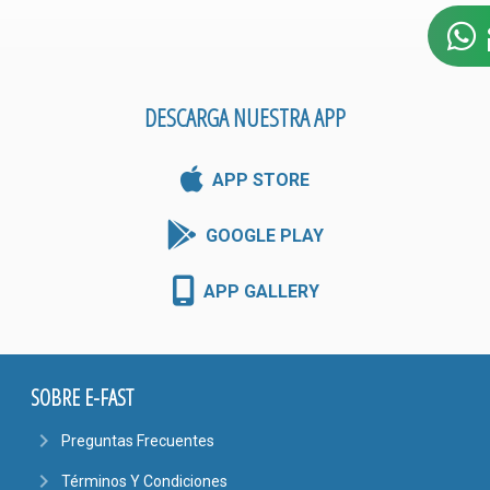
DESCARGA NUESTRA APP
APP STORE
GOOGLE PLAY
APP GALLERY
SOBRE E-FAST
navigate_next
Preguntas Frecuentes
navigate_next
Términos Y Condiciones