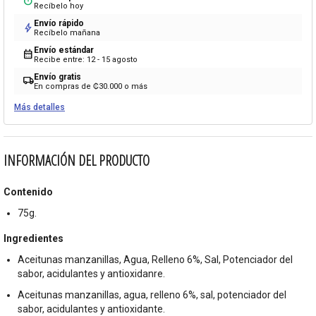
timer
Recíbelo hoy
Envío rápido
bolt
Recíbelo mañana
Envío estándar
calendar_month
Recibe entre: 12 - 15 agosto
Envío gratis
local_shipping
En compras de ₡30.000 o más
Más detalles
INFORMACIÓN DEL PRODUCTO
Contenido
75g.
Ingredientes
Aceitunas manzanillas, Agua, Relleno 6%, Sal, Potenciador del
sabor, acidulantes y antioxidanre.
Aceitunas manzanillas, agua, relleno 6%, sal, potenciador del
sabor, acidulantes y antioxidante.