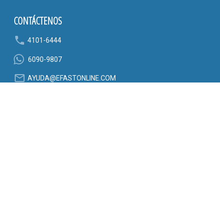
CONTÁCTENOS
phone
4101-6444
6090-9807
mail_outline
AYUDA@EFASTONLINE.COM
location_on
Alajuela, Costa Rica
SÍGANOS EN