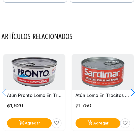
ARTÍCULOS RELACIONADOS
Atún Pronto Lomo En Trozos Ahumado 140G
Atún Lomo En Trocitos Chile Jalapeño En Agua Sardimar 140G
1,620
1,750
₡
₡
add_shopping_cart
add_shopping_cart
favorite_border
favorite_border
Agregar
Agregar