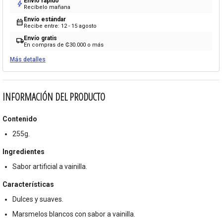
Envío rápido
bolt
Recíbelo mañana
Envío estándar
calendar_month
Recibe entre: 12 - 15 agosto
Envío gratis
local_shipping
En compras de ₡30.000 o más
Más detalles
INFORMACIÓN DEL PRODUCTO
Contenido
255g.
Ingredientes
Sabor artificial a vainilla.
Características
Dulces y suaves.
Marsmelos blancos con sabor a vainilla.