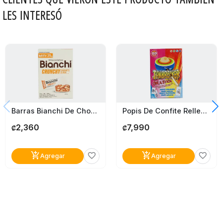
LES INTERESÓ
Barras Bianchi De Chocolate Blanco - Caramelo - Maní 300G
Popis De Confite Rellenos De Chicle Dulces Willy 15 Unidades
2,360
7,990
₡
₡
add_shopping_cart
add_shopping_cart
favorite_border
favorite_border
Agregar
Agregar