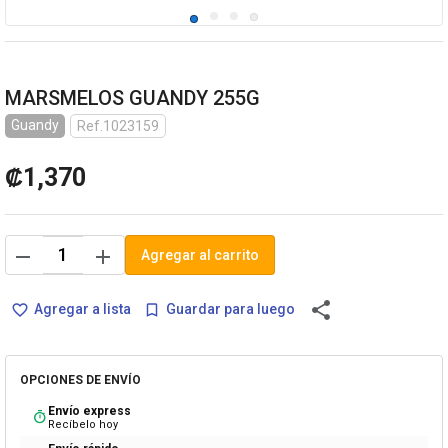
MARSMELOS GUANDY 255G
Guandy
Ref.1023159
₡1,370
remove
add
Agregar al carrito
share
Agregar a lista
Guardar para luego
favorite_border
bookmark_border
OPCIONES DE ENVÍO
Envío express
timer
Recíbelo hoy