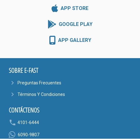
APP STORE
GOOGLE PLAY
APP GALLERY
SOBRE E-FAST
navigate_next
Preguntas Frecuentes
navigate_next
Términos Y Condiciones
CONTÁCTENOS
phone
4101-6444
6090-9807