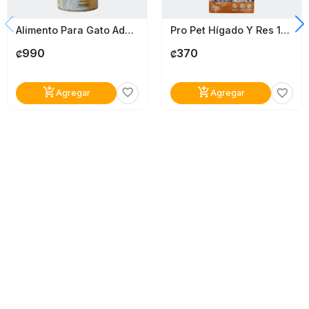
Alimento Para Gato Adulto Con Pollo Simba 415G
Pro Pet Hígado Y Res 100G
990
370
₡
₡
add_shopping_cart
add_shopping_cart
favorite_border
favorite_border
Agregar
Agregar