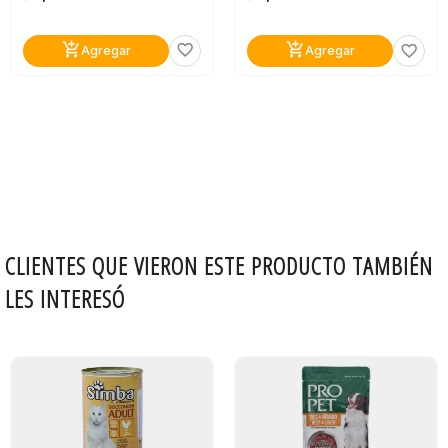
add_shopping_cart
add_shopping_cart
favorite_border
favorite_border
Agregar
Agregar
CLIENTES QUE VIERON ESTE PRODUCTO TAMBIÉN
LES INTERESÓ