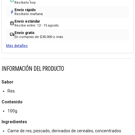
timer
Recíbelo hoy
Envío rápido
bolt
Recíbelo mañana
Envío estándar
calendar_month
Recibe entre: 12 - 15 agosto
Envío gratis
local_shipping
En compras de ₡30.000 o más
Más detalles
INFORMACIÓN DEL PRODUCTO
Sabor
Res.
Contenido
100g.
Ingredientes
Carne de res, pescado, derivados de cereales, concentrados