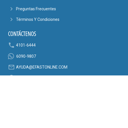
navigate_next
Preguntas Frecuentes
navigate_next
Términos Y Condiciones
CONTÁCTENOS
phone
4101-6444
6090-9807
mail_outline
AYUDA@EFASTONLINE.COM
location_on
Alajuela, Costa Rica
SÍGANOS EN