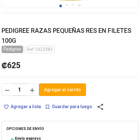
PEDIGREE RAZAS PEQUEÑAS RES EN FILETES
100G
Pedigree
Ref.1023383
₡625
remove
add
Agregar al carrito
share
Agregar a lista
Guardar para luego
favorite_border
bookmark_border
OPCIONES DE ENVÍO
Envío express