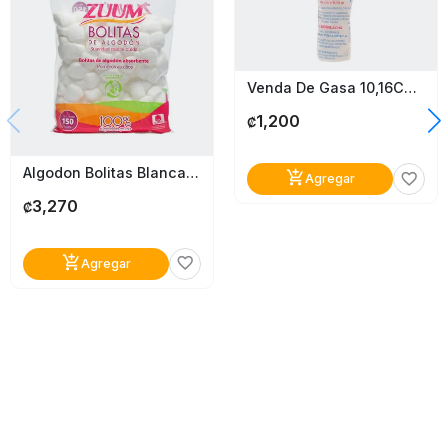
Venda De Gasa 10,16Cm X 9,14M Prosan
1,200
₡
Algodon Bolitas Blancas Zuum
add_shopping_cart
favorite_border
Agregar
3,270
₡
add_shopping_cart
favorite_border
Agregar