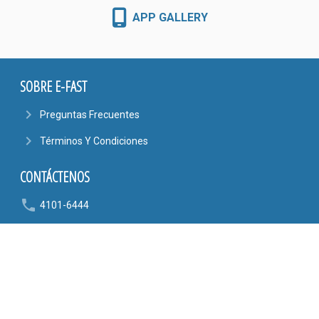
APP GALLERY
SOBRE E-FAST
navigate_next
Preguntas Frecuentes
navigate_next
Términos Y Condiciones
CONTÁCTENOS
phone
4101-6444
6090-9807
mail_outline
AYUDA@EFASTONLINE.COM
location_on
Alajuela, Costa Rica