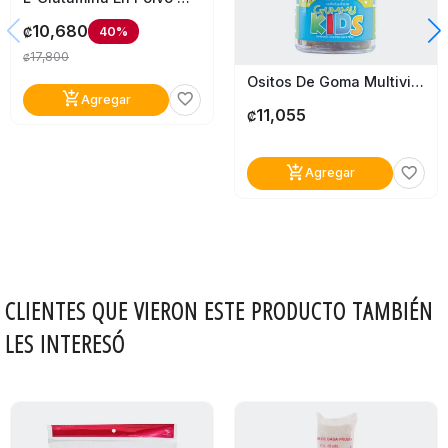
10,680
40%
₡
17,800
₡
Ositos De Goma Multivitaminícos Gummy Kids
add_shopping_cart
favorite_border
Agregar
11,055
₡
add_shopping_cart
favorite_border
Agregar
CLIENTES QUE VIERON ESTE PRODUCTO TAMBIÉN
LES INTERESÓ