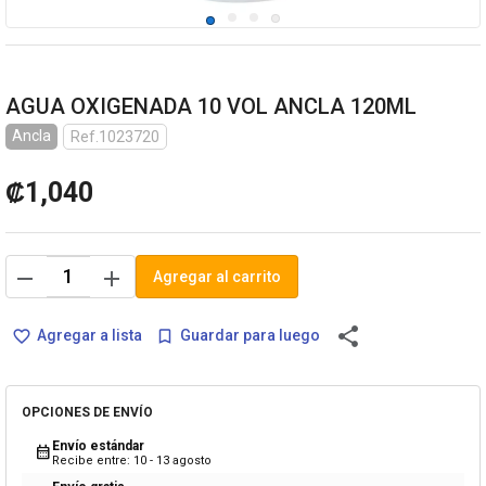
AGUA OXIGENADA 10 VOL ANCLA 120ML
Ancla
Ref.1023720
₡1,040
remove
add
Agregar al carrito
share
Agregar a lista
Guardar para luego
favorite_border
bookmark_border
OPCIONES DE ENVÍO
Envío estándar
calendar_month
Recibe entre: 10 - 13 agosto