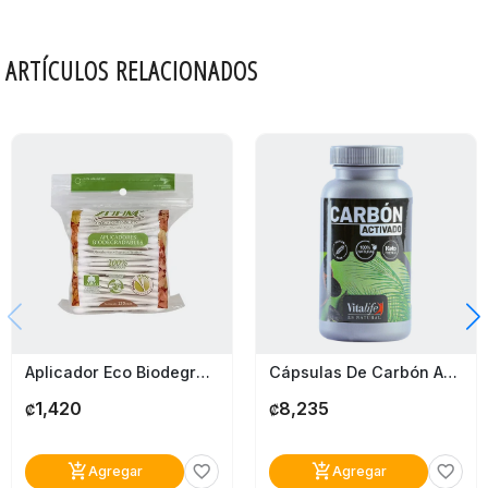
ARTÍCULOS RELACIONADOS
Aplicador Eco Biodegradable Zuum
Cápsulas De Carbón Activado Vitalife
1,420
8,235
₡
₡
add_shopping_cart
add_shopping_cart
favorite_border
favorite_border
Agregar
Agregar