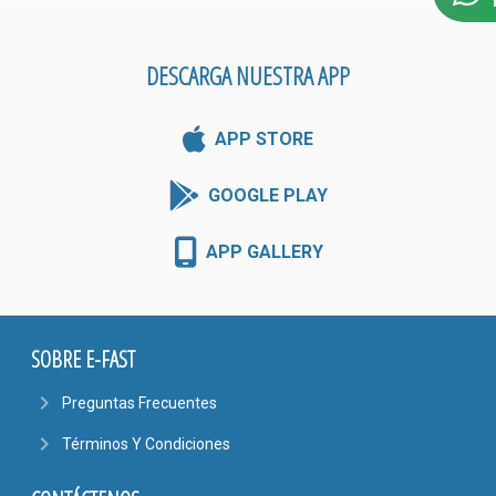
DESCARGA NUESTRA APP
APP STORE
GOOGLE PLAY
APP GALLERY
SOBRE E-FAST
navigate_next
Preguntas Frecuentes
navigate_next
Términos Y Condiciones