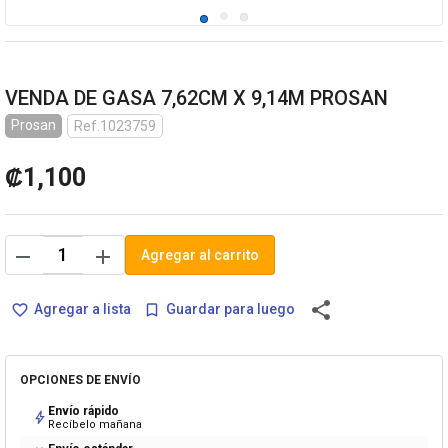
VENDA DE GASA 7,62CM X 9,14M PROSAN
Prosan
Ref.1023759
₡1,100
remove
add
Agregar al carrito
share
Agregar a lista
Guardar para luego
favorite_border
bookmark_border
OPCIONES DE ENVÍO
Envío rápido
bolt
Recíbelo mañana