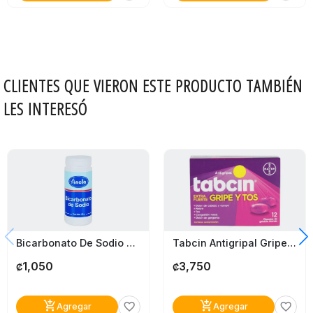
CLIENTES QUE VIERON ESTE PRODUCTO TAMBIÉN
LES INTERESÓ
Bicarbonato De Sodio Ancla 120G
Tabcin Antigripal Gripe Y Tos Liqui-Gels Bayer
1,050
3,750
₡
₡
add_shopping_cart
add_shopping_cart
favorite_border
favorite_border
Agregar
Agregar