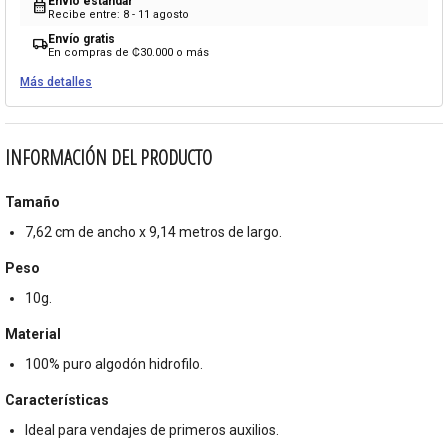
Envío estándar
calendar_month
Recibe entre: 8 - 11 agosto
Envío gratis
local_shipping
En compras de ₡30.000 o más
Más detalles
INFORMACIÓN DEL PRODUCTO
Tamaño
7,62 cm de ancho x 9,14 metros de largo.
Peso
10g.
Material
100% puro algodón hidrofilo.
Características
Ideal para vendajes de primeros auxilios.