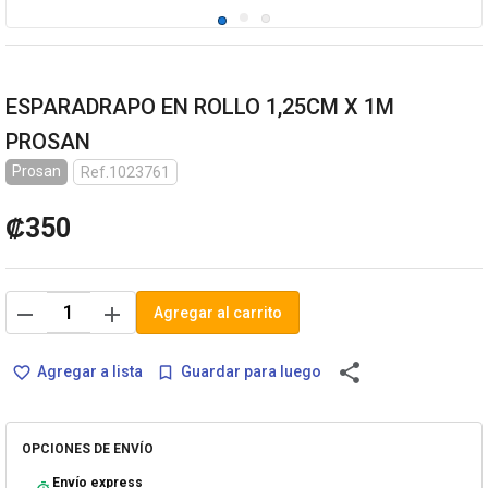
ESPARADRAPO EN ROLLO 1,25CM X 1M
PROSAN
Prosan
Ref.1023761
₡350
remove
add
Agregar al carrito
share
Agregar a lista
Guardar para luego
favorite_border
bookmark_border
OPCIONES DE ENVÍO
Envío express