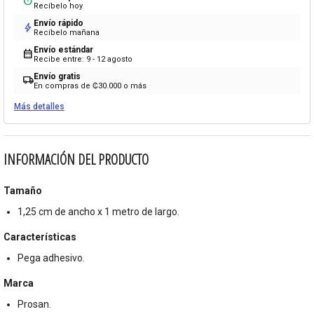
timer
Recíbelo hoy
Envío rápido
bolt
Recíbelo mañana
Envío estándar
calendar_month
Recibe entre: 9 - 12 agosto
Envío gratis
local_shipping
En compras de ₡30.000 o más
Más detalles
INFORMACIÓN DEL PRODUCTO
Tamaño
1,25 cm de ancho x 1 metro de largo.
Características
Pega adhesivo.
Marca
Prosan.