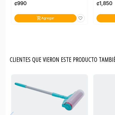
990
1,850
₡
₡
add_shopping_cart
favorite_border
Agregar
CLIENTES QUE VIERON ESTE PRODUCTO TAMBI