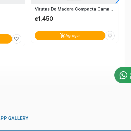
Virutas De Madera Compacta Camanatural 1Kg
1,450
₡
add_shopping_cart
favorite_border
Agregar
favorite_border
APP GALLERY