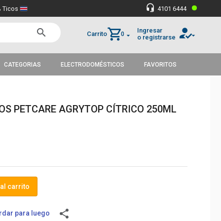
•
headset_mic
 Ticos
4101 6444
how_to_reg
shopping_cart
Ingresar
search
Carrito
0
arrow_drop_down
arrow_drop_down
o registrarse
CATEGORIAS
ELECTRODOMÉSTICOS
FAVORITOS
OS PETCARE AGRYTOP CÍTRICO 250ML
al carrito
share
dar para luego