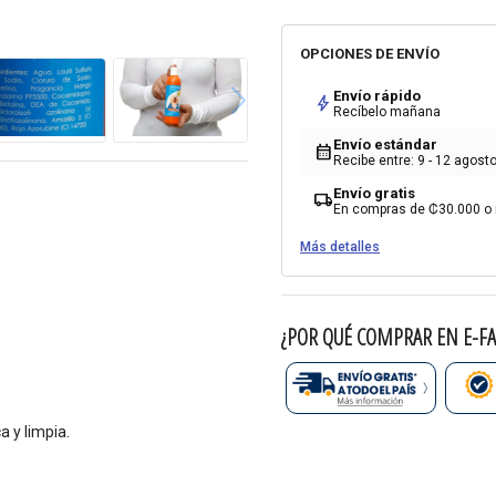
OPCIONES DE ENVÍO
Envío rápido
bolt
Recíbelo mañana
Envío estándar
calendar_month
Recibe entre: 9 - 12 agost
Envío gratis
local_shipping
En compras de ₡30.000 o
Más detalles
¿POR QUÉ COMPRAR EN E-FA
 y limpia.