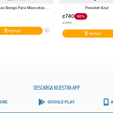
Poocket Azul
Almohadillas Bongo Para Mascotas 30 Unidades
740
₡
60%
1,850
₡
add_shopping_cart
favorite_border
Agregar
add_shopping_cart
Agregar
DESCARGA NUESTRA APP
ORE
GOOGLE PLAY