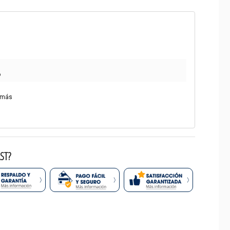
o
 más
ST?