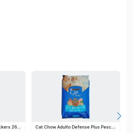
Beneful Baked Delights Snackers 269G
Cat Chow Adulto Defense Plus Pescado 9Kg