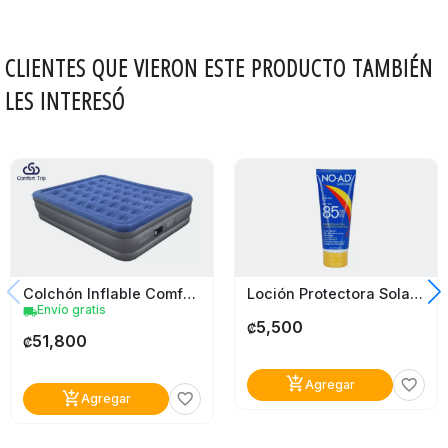
CLIENTES QUE VIERON ESTE PRODUCTO TAMBIÉN
LES INTERESÓ
Colchón Inflable Comfort Trip Queen
Loción Protectora Solar No Ad Spf85 89Ml
Envío gratis
local_shipping
5,500
₡
51,800
₡
add_shopping_cart
favorite_border
Agregar
add_shopping_cart
favorite_border
Agregar