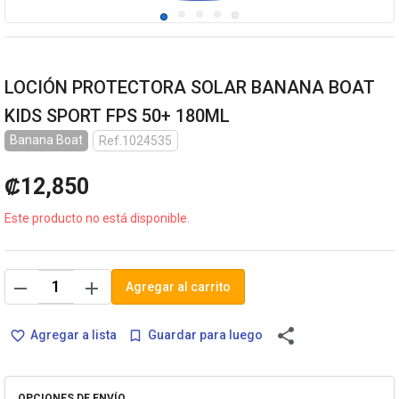
LOCIÓN PROTECTORA SOLAR BANANA BOAT
KIDS SPORT FPS 50+ 180ML
Banana Boat
Ref.1024535
₡12,850
Este producto no está disponible.
remove
add
Agregar al carrito
share
Agregar a lista
Guardar para luego
favorite_border
bookmark_border
OPCIONES DE ENVÍO