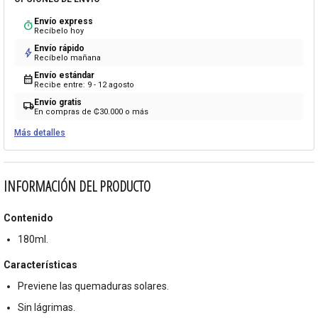
Envío express
timer
Recíbelo hoy
Envío rápido
bolt
Recíbelo mañana
Envío estándar
calendar_month
Recibe entre: 9 - 12 agosto
Envío gratis
local_shipping
En compras de ₡30.000 o más
Más detalles
INFORMACIÓN DEL PRODUCTO
Contenido
180ml.
Características
Previene las quemaduras solares.
Sin lágrimas.