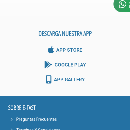
DESCARGA NUESTRA APP
APP STORE
GOOGLE PLAY
APP GALLERY
SOBRE E-FAST
navigate_next
Preguntas Frecuentes
navigate_next
Términos Y Condiciones