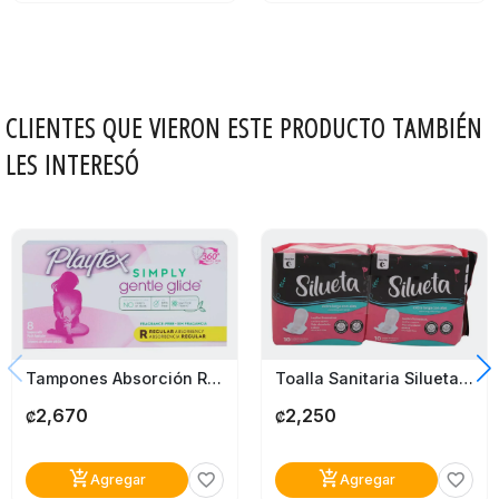
CLIENTES QUE VIERON ESTE PRODUCTO TAMBIÉN
LES INTERESÓ
Tampones Absorción Regular Playtex 8 Unidades
Toalla Sanitaria Silueta Nocturna 2Pack
2,670
2,250
₡
₡
add_shopping_cart
add_shopping_cart
favorite_border
favorite_border
Agregar
Agregar