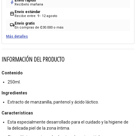
Envío rápido
bolt
Recíbelo mañana
Envío estándar
calendar_month
Recibe entre: 9 - 12 agosto
Envío gratis
local_shipping
En compras de ₡30.000 o más
Más detalles
INFORMACIÓN DEL PRODUCTO
Contenido
250ml.
Ingredientes
Extracto de manzanilla, pantenol y ácido láctico.
Características
Esta especialmente desarrollado para el cuidado y la higiene de
la delicada piel de la zona íntima.