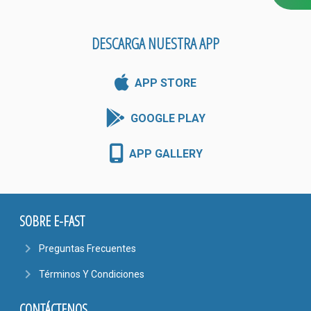
DESCARGA NUESTRA APP
APP STORE
GOOGLE PLAY
APP GALLERY
SOBRE E-FAST
navigate_next
Preguntas Frecuentes
navigate_next
Términos Y Condiciones
CONTÁCTENOS