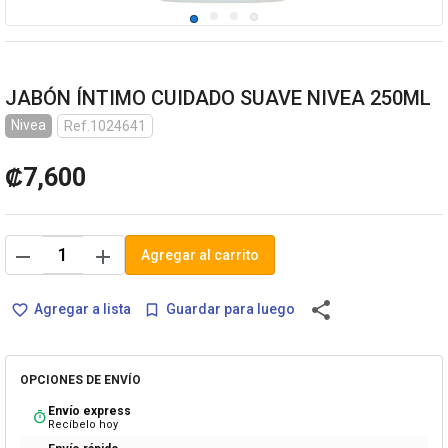
JABÓN ÍNTIMO CUIDADO SUAVE NIVEA 250ML
Nivea
Ref.1024641
₡7,600
remove
add
Agregar al carrito
share
Agregar a lista
Guardar para luego
favorite_border
bookmark_border
OPCIONES DE ENVÍO
Envío express
timer
Recíbelo hoy