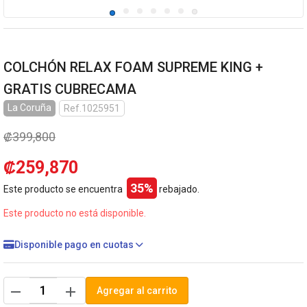
COLCHÓN RELAX FOAM SUPREME KING +
GRATIS CUBRECAMA
La Coruña
Ref.1025951
₡399,800
₡259,870
35%
Este producto se encuentra
rebajado.
Este producto no está disponible.
Disponible pago en cuotas
remove
add
Agregar al carrito