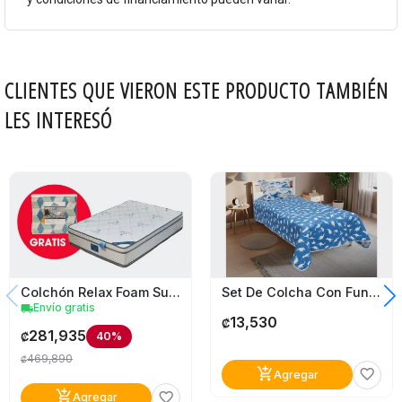
CLIENTES QUE VIERON ESTE PRODUCTO TAMBIÉN
LES INTERESÓ
Colchón Relax Foam Supreme Queen
Set De Colcha Con Funda Dino Individual
Envío gratis
local_shipping
13,530
₡
281,935
40%
₡
469,890
₡
add_shopping_cart
favorite_border
Agregar
add_shopping_cart
favorite_border
Agregar