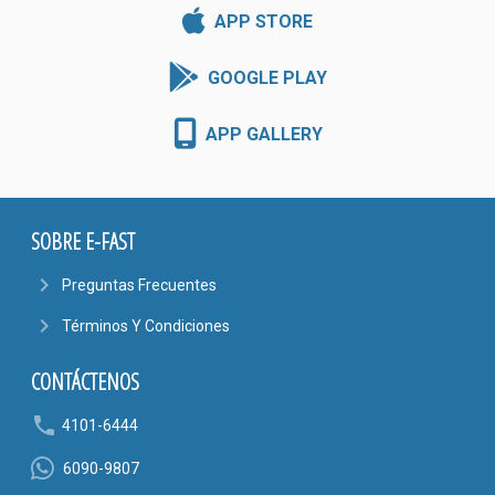
APP STORE
GOOGLE PLAY
APP GALLERY
SOBRE E-FAST
navigate_next
Preguntas Frecuentes
navigate_next
Términos Y Condiciones
CONTÁCTENOS
phone
4101-6444
6090-9807