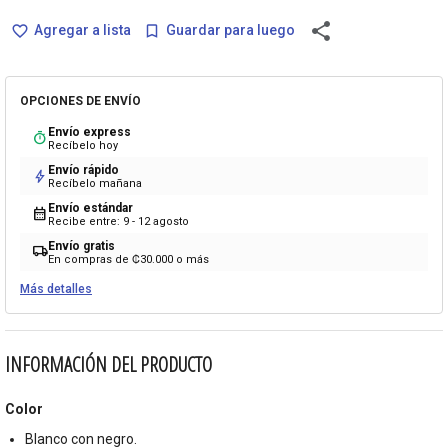
share
Agregar a lista
Guardar para luego
favorite_border
bookmark_border
OPCIONES DE ENVÍO
Envío express
timer
Recíbelo hoy
Envío rápido
bolt
Recíbelo mañana
Envío estándar
calendar_month
Recibe entre: 9 - 12 agosto
Envío gratis
local_shipping
En compras de ₡30.000 o más
Más detalles
INFORMACIÓN DEL PRODUCTO
Color
Blanco con negro.