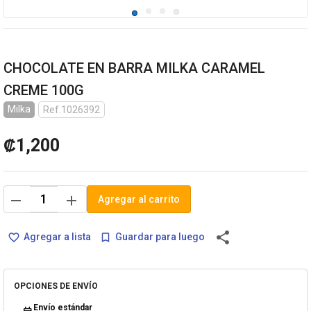
CHOCOLATE EN BARRA MILKA CARAMEL
CREME 100G
Milka
Ref.1026392
₡1,200
remove
add
Agregar al carrito
share
Agregar a lista
Guardar para luego
favorite_border
bookmark_border
OPCIONES DE ENVÍO
Envío estándar