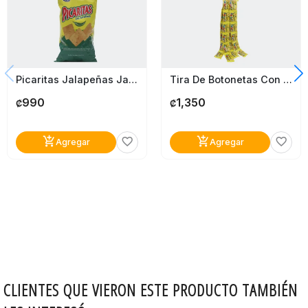
Picaritas Jalapeñas Jack´s 150 Gr
Tira De Botonetas Con Maní Best 24 Paquetes
990
1,350
₡
₡
add_shopping_cart
add_shopping_cart
favorite_border
favorite_border
Agregar
Agregar
CLIENTES QUE VIERON ESTE PRODUCTO TAMBIÉN