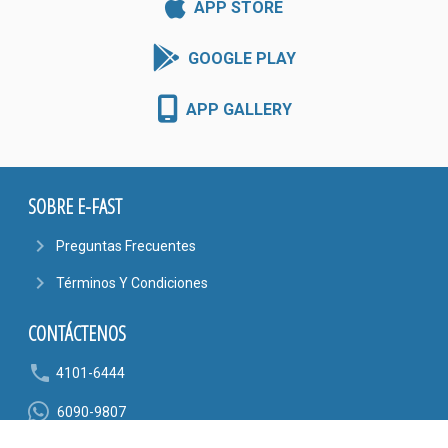
APP STORE
GOOGLE PLAY
APP GALLERY
SOBRE E-FAST
navigate_next
Preguntas Frecuentes
navigate_next
Términos Y Condiciones
CONTÁCTENOS
phone
4101-6444
6090-9807