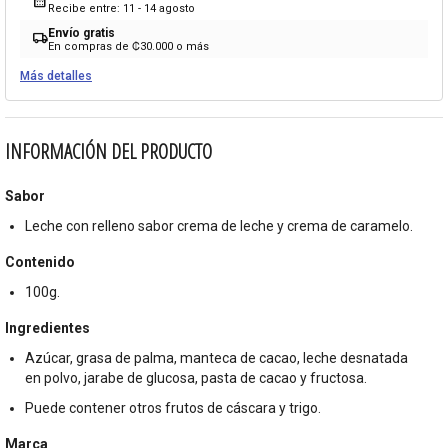
calendar_month
Recibe entre: 11 - 14 agosto
Envío gratis
local_shipping
En compras de ₡30.000 o más
Más detalles
INFORMACIÓN DEL PRODUCTO
Sabor
Leche con relleno sabor crema de leche y crema de caramelo.
Contenido
100g.
Ingredientes
Azúcar, grasa de palma, manteca de cacao, leche desnatada
en polvo, jarabe de glucosa, pasta de cacao y fructosa.
Puede contener otros frutos de cáscara y trigo.
Marca