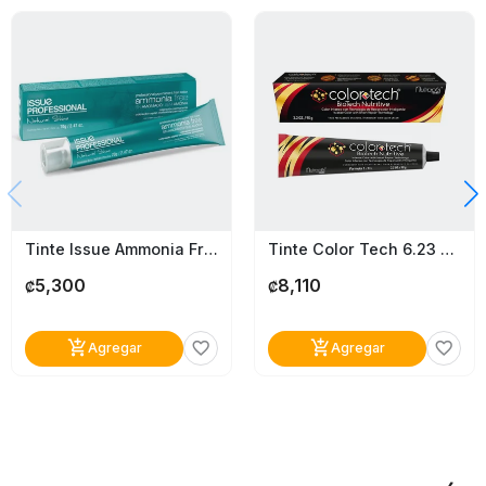
Tinte Issue Ammonia Free 7.1 Rub Ceniza
Tinte Color Tech 6.23 Rubio Oscuro Nacarado Dorado
5,300
8,110
₡
₡
add_shopping_cart
add_shopping_cart
favorite_border
favorite_border
Agregar
Agregar