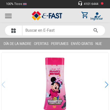
•
headset_mic
100% Ticos
4101 6444
Miles de clientes satisfechos
thumb_up
shopping_cart
how_to_reg
menu
Ingresar
search
widgets
DÍA DE LA MADRE
OFERTAS
PERFUMES
ENVÍO GRATIS
NUEVOS 