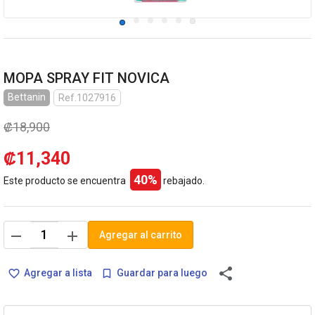
MOPA SPRAY FIT NOVICA
Bettanin
Ref.1027916
₡18,900
₡11,340
40%
Este producto se encuentra
rebajado.
remove
add
Agregar al carrito
share
Agregar a lista
Guardar para luego
favorite_border
bookmark_border