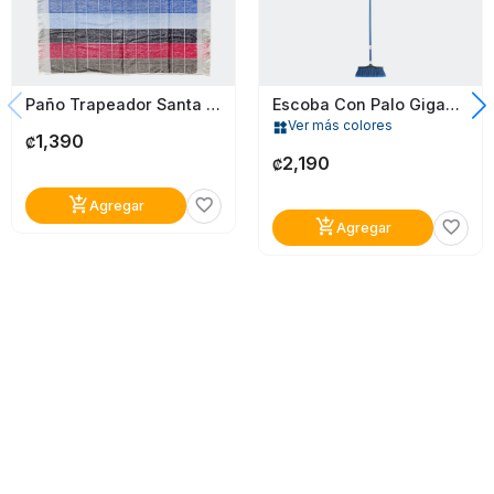
Paño Trapeador Santa Elena
Escoba Con Palo Gigante Eterna Azul
Ver más colores
widgets
1,390
₡
2,190
₡
add_shopping_cart
favorite_border
Agregar
add_shopping_cart
favorite_border
Agregar