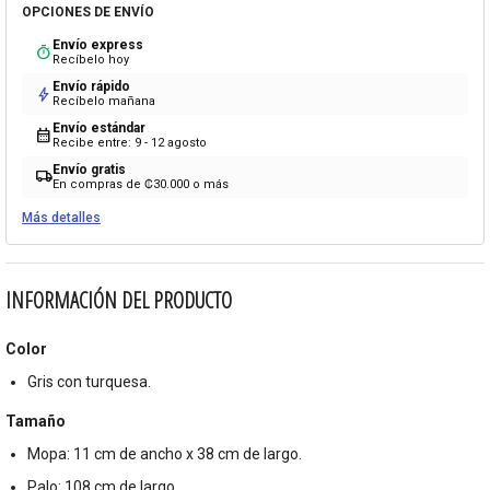
OPCIONES DE ENVÍO
Envío express
timer
Recíbelo hoy
Envío rápido
bolt
Recíbelo mañana
Envío estándar
calendar_month
Recibe entre: 9 - 12 agosto
Envío gratis
local_shipping
En compras de ₡30.000 o más
Más detalles
INFORMACIÓN DEL PRODUCTO
Color
Gris con turquesa.
Tamaño
Mopa: 11 cm de ancho x 38 cm de largo.
Palo: 108 cm de largo.