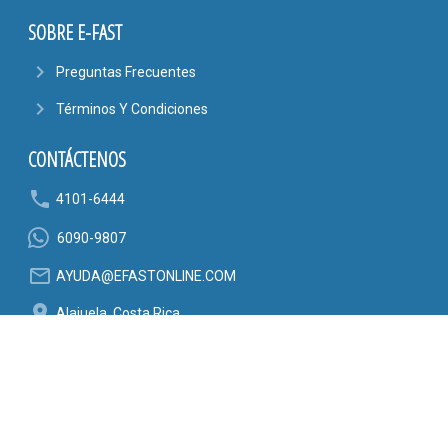
SOBRE E-FAST
navigate_next
Preguntas Frecuentes
navigate_next
Términos Y Condiciones
CONTÁCTENOS
phone
4101-6444
6090-9807
mail_outline
AYUDA@EFASTONLINE.COM
location_on
Alajuela, Costa Rica
SÍGANOS EN