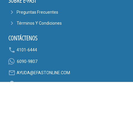
SOBRE E-FAST
navigate_next
Preguntas Frecuentes
navigate_next
Términos Y Condiciones
CONTÁCTENOS
phone
4101-6444
6090-9807
mail_outline
AYUDA@EFASTONLINE.COM
location_on
Alajuela, Costa Rica
SÍGANOS EN