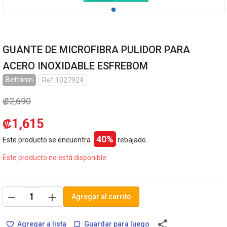
GUANTE DE MICROFIBRA PULIDOR PARA
ACERO INOXIDABLE ESFREBOM
Bettanin
Ref.1027924
₡2,690
₡1,615
40%
Este producto se encuentra
rebajado.
Este producto no está disponible.
remove
add
Agregar al carrito
share
Agregar a lista
Guardar para luego
favorite_border
bookmark_border