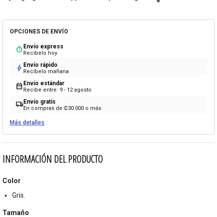
OPCIONES DE ENVÍO
Envío express
timer
Recíbelo hoy
Envío rápido
bolt
Recíbelo mañana
Envío estándar
calendar_month
Recibe entre: 9 - 12 agosto
Envío gratis
local_shipping
En compras de ₡30.000 o más
Más detalles
INFORMACIÓN DEL PRODUCTO
Color
Gris.
Tamaño