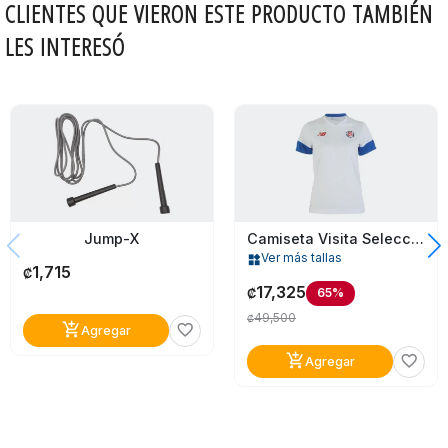
CLIENTES QUE VIERON ESTE PRODUCTO TAMBIÉN
LES INTERESÓ
Jump-X
Camiseta Visita Selección Costa Rica P/mujer
Ver más tallas
widgets
1,715
₡
17,325
65%
₡
49,500
₡
add_shopping_cart
favorite_border
Agregar
add_shopping_cart
favorite_border
Agregar