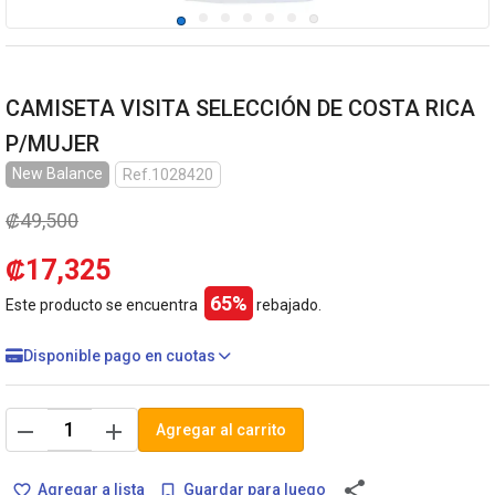
CAMISETA VISITA SELECCIÓN DE COSTA RICA
P/MUJER
New Balance
Ref.1028420
₡49,500
₡17,325
65%
Este producto se encuentra
rebajado.
Disponible pago en cuotas
remove
add
Agregar al carrito
share
Agregar a lista
Guardar para luego
favorite_border
bookmark_border