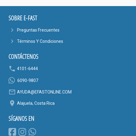
SOBRE E-FAST
navigate_next
Preguntas Frecuentes
navigate_next
Términos Y Condiciones
CONTÁCTENOS
phone
4101-6444
6090-9807
mail_outline
AYUDA@EFASTONLINE.COM
location_on
Alajuela, Costa Rica
SÍGANOS EN