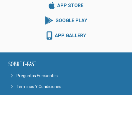
APP STORE
GOOGLE PLAY
APP GALLERY
SOBRE E-FAST
navigate_next
Preguntas Frecuentes
navigate_next
Términos Y Condiciones
CONTÁCTENOS
phone
4101-6444
6090-9807