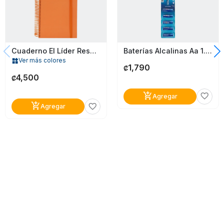
Baterías Alcalinas Aa 1.5V Rayovac 5 Pack
Cuaderno El Líder Resorte 200 Hojas Tapa Dura
Ver más colores
widgets
1,790
₡
4,500
₡
add_shopping_cart
favorite_border
Agregar
add_shopping_cart
favorite_border
Agregar