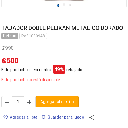
TAJADOR DOBLE PELIKAN METÁLICO DORADO
Pelikan
Ref.1030948
₡990
₡500
49%
Este producto se encuentra
rebajado.
Este producto no está disponible.
remove
add
Agregar al carrito
share
Agregar a lista
Guardar para luego
favorite_border
bookmark_border