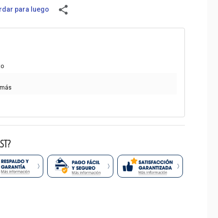
share
dar para luego
to
 más
ST?