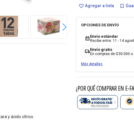
Agregar a lista
Guar
favorite_border
bookmark_border
OPCIONES DE ENVÍO
Envío estándar
calendar_month
Recibe entre: 11 - 14 agos
Envío gratis
local_shipping
En compras de ₡30.000 o
Más detalles
¿POR QUÉ COMPRAR EN E-FA
a y ácido cítrico.