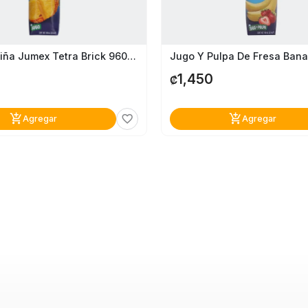
Jugo De Piña Jumex Tetra Brick 960 Ml
1,450
₡
add_shopping_cart
add_shopping_cart
favorite_border
Agregar
Agregar