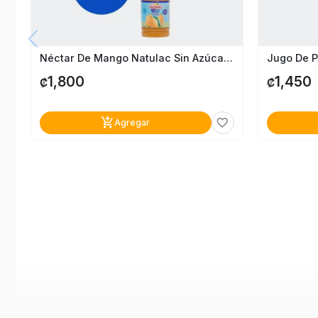
Néctar De Mango Natulac Sin Azúcar Botella 1.5 Litros
1,800
1,450
₡
₡
add_shopping_cart
favorite_border
Agregar