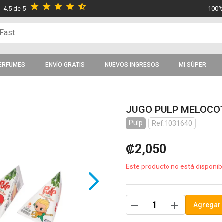
star
star
star
star
star_half
4.5 de 5
100%
ERFUMES
ENVÍO GRATIS
NUEVOS INGRESOS
MI SÚPER
JUGO PULP MELOCO
Pulp
Ref.1031640
₡2,050
Este producto no está disponib
remove
add
Agregar 