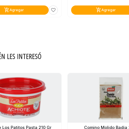
add_shopping_cart
add_shopping_cart
favorite_border
Agregar
Agregar
ÉN LES INTERESÓ
 Los Patitos Pasta 210 Gr
Comino Molido Badia