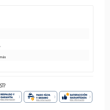
o
 más
ST?