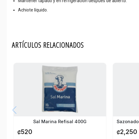
Mantener tapado y en refrigeración después de abierto.
Achiote líquido.
ARTÍCULOS RELACIONADOS
Sal Marina Refisal 400G
2,250
520
₡
₡