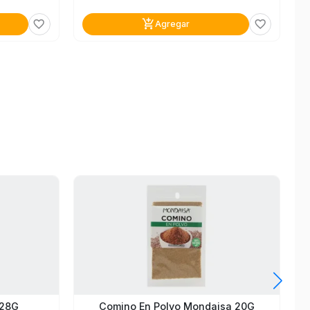
add_shopping_cart
favorite_border
favorite_border
Agregar
Comino En Polvo Mondaisa 20G
 28G