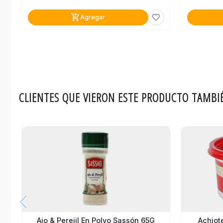
add_shopping_cart
favorite_border
Agregar
CLIENTES QUE VIERON ESTE PRODUCTO TAMBI
Ajo & Perejil En Polvo Sassón 65G
Achiote