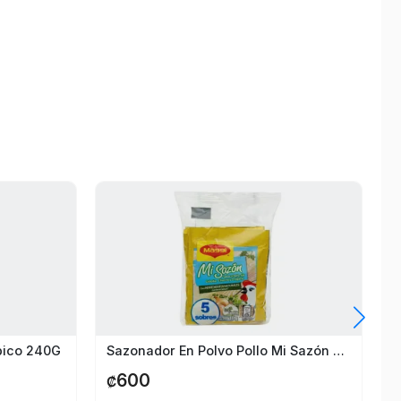
ópico 240G
Sazonador En Polvo Pollo Mi Sazón Maggi 5 Sobres
600
₡