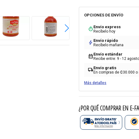
OPCIONES DE ENVÍO
Envío express
timer
Recíbelo hoy
Envío rápido
bolt
Recíbelo mañana
Envío estándar
calendar_month
Recibe entre: 9 - 12 agost
Envío gratis
local_shipping
En compras de ₡30.000 o
Más detalles
¿POR QUÉ COMPRAR EN E-FA