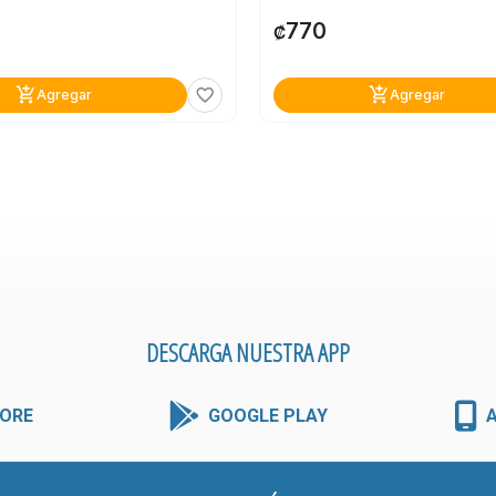
770
₡
add_shopping_cart
add_shopping_cart
favorite_border
Agregar
Agregar
DESCARGA NUESTRA APP
ORE
GOOGLE PLAY