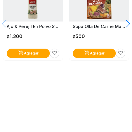
Ajo & Perejil En Polvo Sassón 65G
Sopa Olla De Carne Maggi 40G
1,300
500
₡
₡
add_shopping_cart
add_shopping_cart
favorite_border
favorite_border
Agregar
Agregar