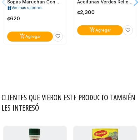
Sopas Maruchan Con Camarón 64 Gr
Aceitunas Verdes Rellenas Pimiento Ybarra 240G
Ver más sabores
widgets
2,300
₡
620
₡
add_shopping_cart
favorite_border
Agregar
add_shopping_cart
favorite_border
Agregar
CLIENTES QUE VIERON ESTE PRODUCTO TAMBIÉN
LES INTERESÓ