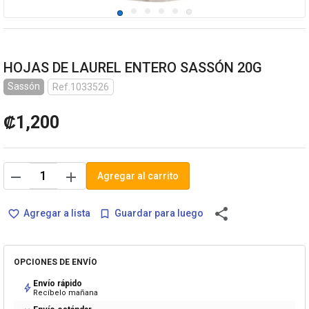
HOJAS DE LAUREL ENTERO SASSÓN 20G
Sassón
Ref.1033526
₡1,200
remove
add
Agregar al carrito
share
Agregar a lista
Guardar para luego
favorite_border
bookmark_border
OPCIONES DE ENVÍO
Envío rápido
bolt
Recíbelo mañana