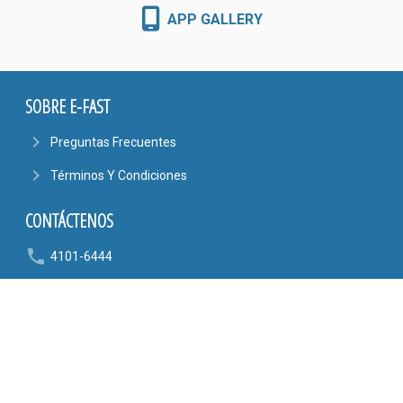
APP GALLERY
SOBRE E-FAST
navigate_next
Preguntas Frecuentes
navigate_next
Términos Y Condiciones
CONTÁCTENOS
phone
4101-6444
6090-9807
mail_outline
AYUDA@EFASTONLINE.COM
location_on
Alajuela, Costa Rica