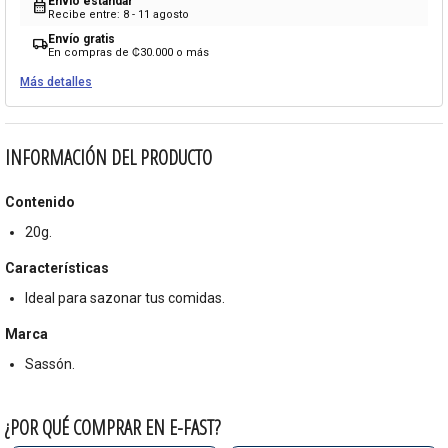
Envío estándar
calendar_month
Recibe entre: 8 - 11 agosto
Envío gratis
local_shipping
En compras de ₡30.000 o más
Más detalles
INFORMACIÓN DEL PRODUCTO
Contenido
20g.
Características
Ideal para sazonar tus comidas.
Marca
Sassón.
¿POR QUÉ COMPRAR EN E-FAST?