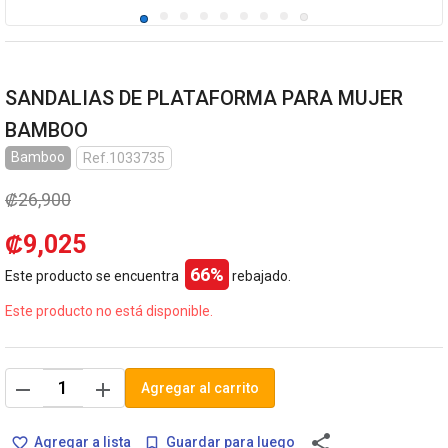
SANDALIAS DE PLATAFORMA PARA MUJER
BAMBOO
Bamboo
Ref.1033735
₡26,900
₡9,025
66%
Este producto se encuentra
rebajado.
Este producto no está disponible.
remove
add
Agregar al carrito
share
Agregar a lista
Guardar para luego
favorite_border
bookmark_border