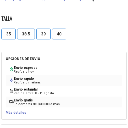
TALLA
35
38.5
39
40
OPCIONES DE ENVÍO
Envío express
timer
Recíbelo hoy
Envío rápido
bolt
Recíbelo mañana
Envío estándar
calendar_month
Recibe entre: 8 - 11 agosto
Envío gratis
local_shipping
En compras de ₡30.000 o más
Más detalles