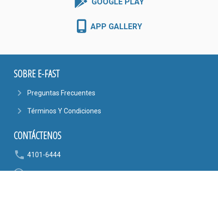
GOOGLE PLAY
APP GALLERY
SOBRE E-FAST
navigate_next
Preguntas Frecuentes
navigate_next
Términos Y Condiciones
CONTÁCTENOS
phone
4101-6444
6090-9807
mail_outline
AYUDA@EFASTONLINE.COM
location_on
Alajuela, Costa Rica